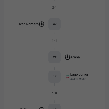
-
2
1
Iván Romero
47
’
-
1
1
Arana
21
’
Lago Junior
14
’
Andrés Martín
-
1
0