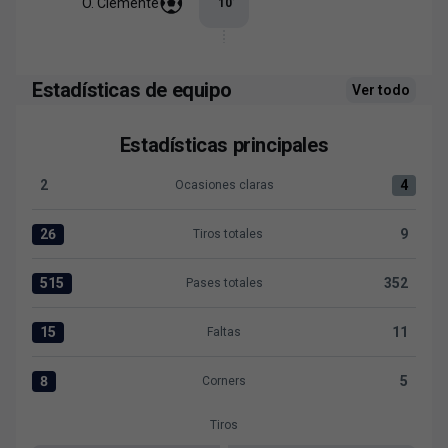
O. Clemente
10
’
Estadísticas de equipo
Ver todo
Estadísticas principales
2
4
Ocasiones claras
Ocasiones claras:Levante UD 2 versus R. Racing Club 4
26
9
Tiros totales
Tiros totales:Levante UD 26 versus R. Racing Club 9
515
352
Pases totales
Pases totales:Levante UD 515 versus R. Racing Club 352
15
11
Faltas
Faltas:Levante UD 15 versus R. Racing Club 11
8
5
Corners
Corners:Levante UD 8 versus R. Racing Club 5
Tiros