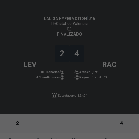
LALIGA HYPERMOTION
|
J16
|
R. Racing Club
-
Levante UD
|
LALIGA HYPERMOTION
J16
Ciutat de Valencia
FINALIZADO
2
4
LEV
RAC
10’
O. Clemente
Arana
21’, 59’
47’
Iván Romero
Peque
53’ (PEN), 70’
Espectadores: 12.691
2
4