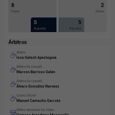
8
2
Fuera
Fuera
5
5
A puerta
A puerta
Árbitros
Árbitro
Iosu Galech Apezteguía
Árbitro De Línea#1
Marcos Barroso Galán
Árbitro De Línea#2
Álvaro González Narvaez
Cuarto Oficial
Manuel Camacho Garrote
Árbitro Asistente De Vídeo