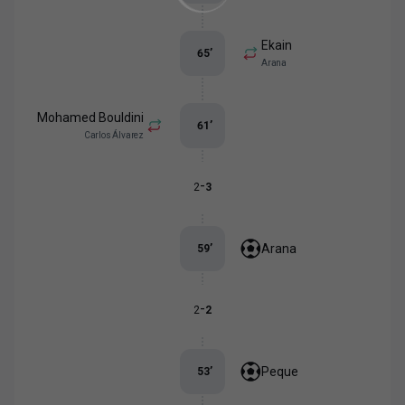
Ekain
65
’
Arana
Mohamed Bouldini
61
’
Carlos Álvarez
-
2
3
Arana
59
’
-
2
2
Peque
53
’