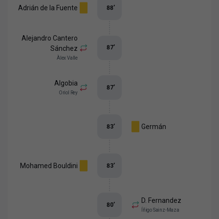
Adrián de la Fuente
88
’
Alejandro Cantero
87
’
Sánchez
Àlex Valle
Algobia
87
’
Oriol Rey
Germán
83
’
Mohamed Bouldini
83
’
D. Fernandez
80
’
Íñigo Sainz-Maza