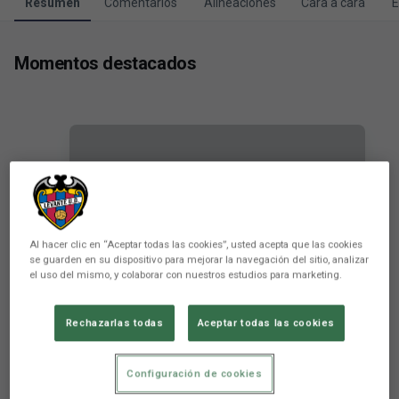
Resumen
Comentarios
Alineaciones
Cara a cara
E
Momentos destacados
Al hacer clic en “Aceptar todas las cookies”, usted acepta que las cookies
se guarden en su dispositivo para mejorar la navegación del sitio, analizar
el uso del mismo, y colaborar con nuestros estudios para marketing.
Arana y Peque sorprenden al
Rechazarlas todas
Aceptar todas las cookies
Levante UD
Configuración de cookies