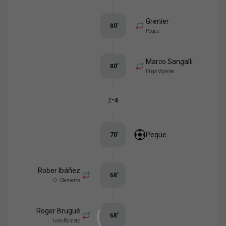
Grenier
80
’
Peque
Marco Sangalli
80
’
Iñigo Vicente
-
2
4
Peque
70
’
Rober Ibáñez
68
’
O. Clemente
Roger Brugué
68
’
Iván Romero