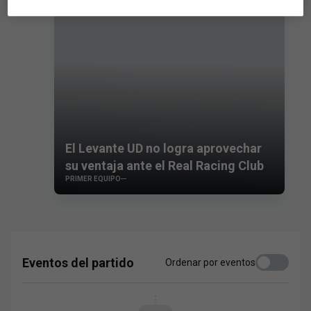
El Levante UD no logra aprovechar
su ventaja ante el Real Racing Club
PRIMER EQUIPO
Eventos del partido
Ordenar por eventos