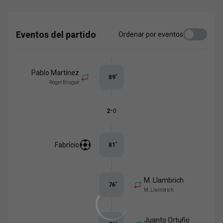
Eventos del partido
Ordenar por eventos
Pablo Martínez
89
’
Roger Brugué
-
2
0
Fabrício
81
’
M. Llambrich
76
’
M. Llambrich
Juanto Ortuño