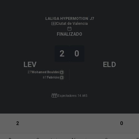
LALIGA HYPERMOTION
|
J7
|
CD Eldense
-
Levante UD
|
LALIGA HYPERMOTION
J7
Ciutat de Valencia
FINALIZADO
2
0
LEV
ELD
27’
Mohamed Bouldini
81’
Fabrício
Espectadores: 14.845
2
0