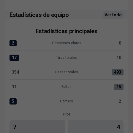
Estadísticas de equipo
Ver todo
Estadísticas principales
2
0
Ocasiones claras
Ocasiones claras:Levante UD 2 versus CD Eldense 0
17
10
Tiros totales
Tiros totales:Levante UD 17 versus CD Eldense 10
354
493
Pases totales
Pases totales:Levante UD 354 versus CD Eldense 493
11
15
Faltas
Faltas:Levante UD 11 versus CD Eldense 15
5
2
Corners
Corners:Levante UD 5 versus CD Eldense 2
Tiros
7
4