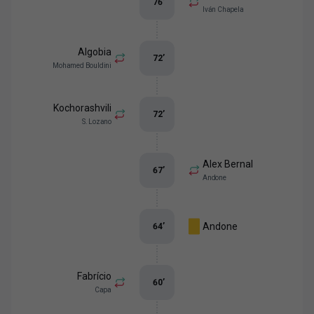
76
’
Iván Chapela
Algobia
72
’
Mohamed Bouldini
Kochorashvili
72
’
S. Lozano
Alex Bernal
67
’
Andone
Andone
64
’
Fabrício
60
’
Capa