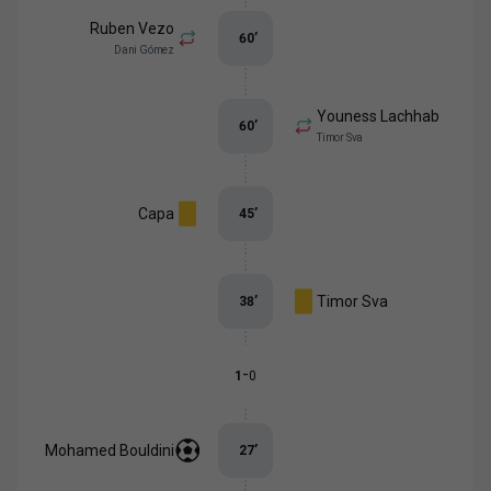
Ruben Vezo
60
’
Dani Gómez
Youness Lachhab
60
’
Timor Sva
Capa
45
’
Timor Sva
38
’
-
1
0
Mohamed Bouldini
27
’