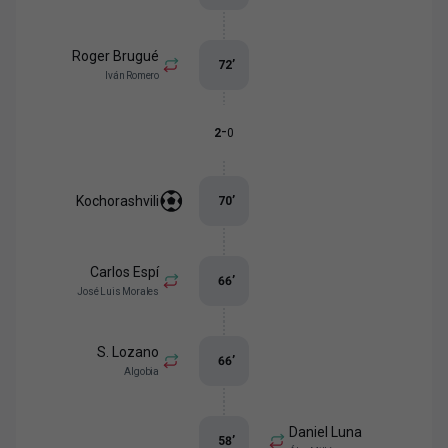
Roger Brugué
72
’
Iván Romero
-
2
0
Kochorashvili
70
’
Carlos Espí
66
’
José Luis Morales
S. Lozano
66
’
Algobia
Daniel Luna
58
’