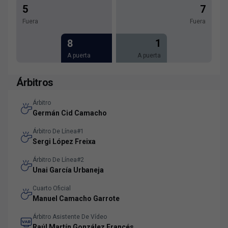
5
7
Fuera
Fuera
8
1
A puerta
A puerta
Árbitros
Árbitro
Germán Cid Camacho
Árbitro De Línea#1
Sergi López Freixa
Árbitro De Línea#2
Unai García Urbaneja
Cuarto Oficial
Manuel Camacho Garrote
Árbitro Asistente De Vídeo
Raúl Martín González Francés