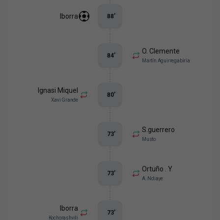
Iborra
88
’
O. Clemente
84
’
Martín Aguirregabiria
Ignasi Miquel
80
’
Xavi Grande
S.guerrero
73
’
Musto
Ortuño . Y
73
’
A. Ndiaye
Iborra
73
’
Kochorashvili