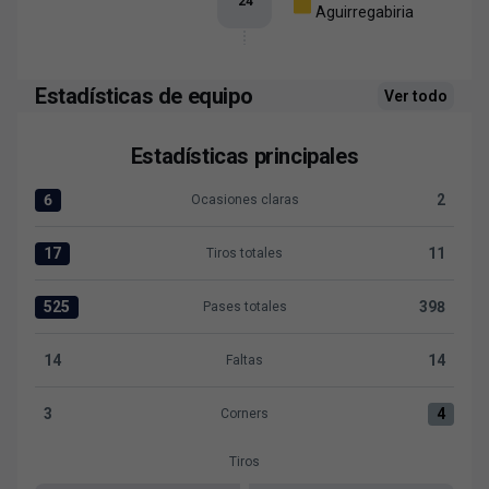
24
’
Aguirregabiria
Estadísticas de equipo
Ver todo
Estadísticas principales
6
2
Ocasiones claras
Ocasiones claras:Levante UD 6 versus FC Cartagena 2
17
11
Tiros totales
Tiros totales:Levante UD 17 versus FC Cartagena 11
525
398
Pases totales
Pases totales:Levante UD 525 versus FC Cartagena 398
14
14
Faltas
Faltas:Levante UD 14 versus FC Cartagena 14
3
4
Corners
Corners:Levante UD 3 versus FC Cartagena 4
Tiros