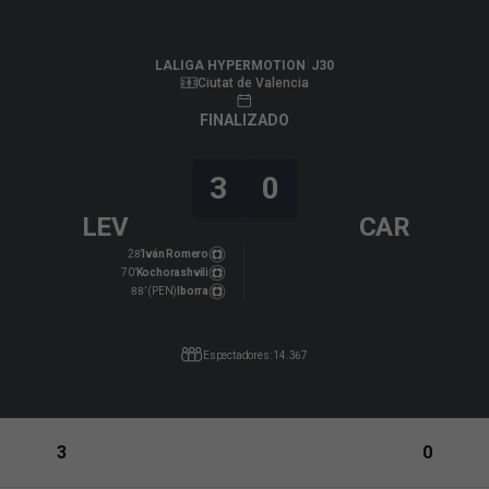
LALIGA HYPERMOTION
|
J30
|
FC Cartagena
-
Levante UD
|
LALIGA HYPERMOTION
J30
Ciutat de Valencia
FINALIZADO
3
0
LEV
CAR
28’
Iván Romero
70’
Kochorashvili
88’ (PEN)
Iborra
Espectadores: 14.367
3
0