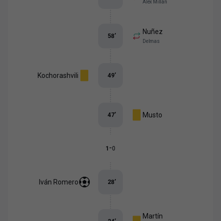
Álex Millán
Nuñez
58
’
Delmas
Kochorashvili
49
’
Musto
47
’
-
1
0
Iván Romero
28
’
Martín