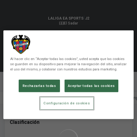
LALIGA EA SPORTS
|
J2
|
Levante UD
-
CA Osasuna
|
LALIGA EA SPORTS
J2
El Sadar
-
:
-
:
-
:
-
DÍAS
HRS
MIN
SEG
OSA
LEV
Al hacer clic en “Aceptar todas las cookies”, usted acepta que las cookies
se guarden en su dispositivo para mejorar la navegación del sitio, analizar
el uso del mismo, y colaborar con nuestros estudios para marketing.
 - 
Rechazarlas todas
Aceptar todas las cookies
Previa
Alineaciones
Cara a cara
Estadísticas
Comp
Configuración de cookies
Clasificación