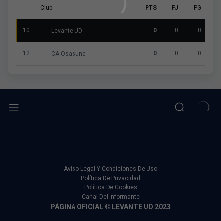
Club
PTS
PJ
PG
10
0
0
0
Levante UD
12
0
0
0
CA Osasuna
Aviso Legal Y Condiciones De Uso
Política De Privacidad
Política De Cookies
Canal Del Informante
PÁGINA OFICIAL © LEVANTE UD 2023