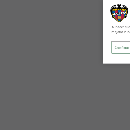
Al hacer cli
mejorar la n
Configur