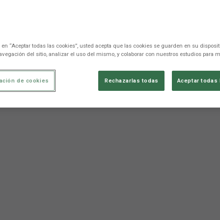
c en “Aceptar todas las cookies”, usted acepta que las cookies se guarden en su disposit
avegación del sitio, analizar el uso del mismo, y colaborar con nuestros estudios para m
ación de cookies
Rechazarlas todas
Aceptar todas 