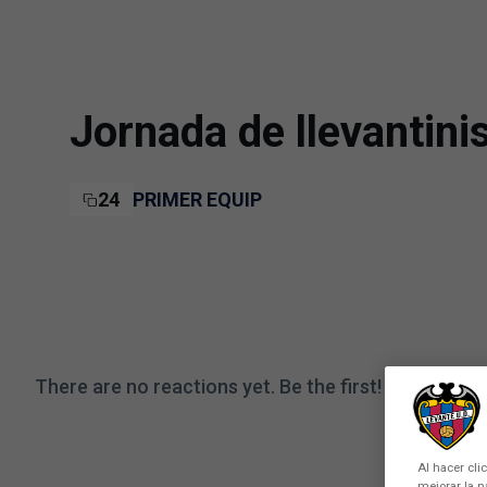
Skip to main content
Jornada de llevantini
24
PRIMER EQUIP
There are no reactions yet. Be the first!
Al hacer cli
mejorar la n