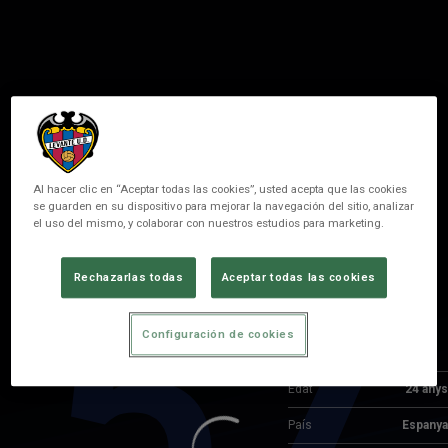
Al hacer clic en “Aceptar todas las cookies”, usted acepta que las cookies
se guarden en su dispositivo para mejorar la navegación del sitio, analizar
el uso del mismo, y colaborar con nuestros estudios para marketing.
57
ALBERTO
Rechazarlas todas
Aceptar todas las cookies
POSICIÓ
ALA
Configuración de cookies
Naixement
Edat
24 anys
País
Espanya