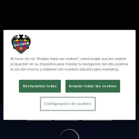
Al hacer clic en “Aceptar todas las cookies”, usted acepta que las cookies
se guarden en su dispositivo para mejorar la navegación del sitio, analizar
el uso del mismo, y colaborar con nuestros estudios para marketing.
26
ALEJANDRA
Rechazarlas todas
Aceptar todas las cookies
POSICIÓ
MIGCAMPISTA
Configuración de cookies
PARTITS
GOLS
ASSISTÈNCIES
0
0
0