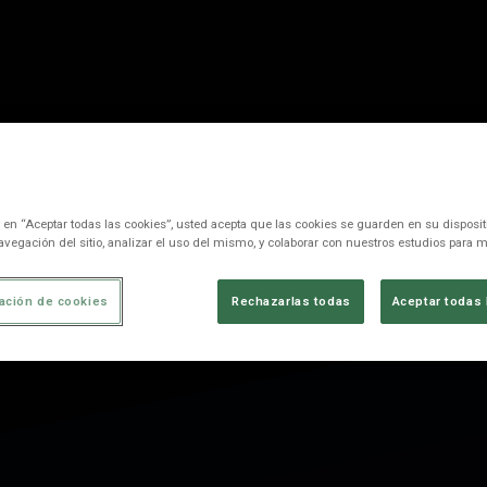
c en “Aceptar todas las cookies”, usted acepta que las cookies se guarden en su disposit
avegación del sitio, analizar el uso del mismo, y colaborar con nuestros estudios para m
ación de cookies
Rechazarlas todas
Aceptar todas 