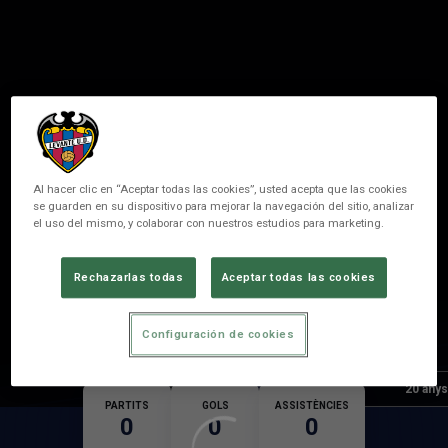
Al hacer clic en “Aceptar todas las cookies”, usted acepta que las cookies
se guarden en su dispositivo para mejorar la navegación del sitio, analizar
el uso del mismo, y colaborar con nuestros estudios para marketing.
2
Á. DOMÍNGUEZ
Rechazarlas todas
Aceptar todas las cookies
POSICIÓ
DEFENSA
Configuración de cookies
Naixement
Edat
20 anys
PARTITS
GOLS
ASSISTÈNCIES
0
0
0