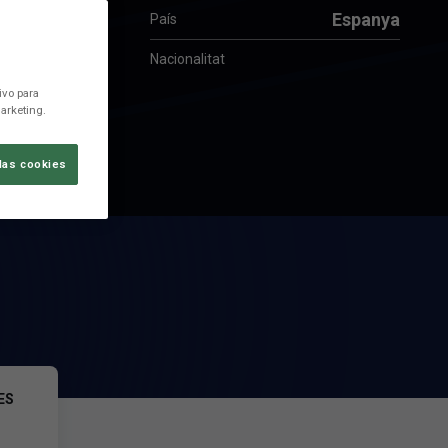
Espanya
País
Nacionalitat
ivo para
arketing.
las cookies
ES