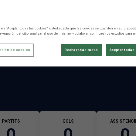
c en “Aceptar todas las cookies”, usted acepta que las cookies se guarden en su disposit
avegación del sitio, analizar el uso del mismo, y colaborar con nuestros estudios para m
ación de cookies
Rechazarlas todas
Aceptar todas 
PARTITS
GOLS
ASSISTÈNCI
0
0
0