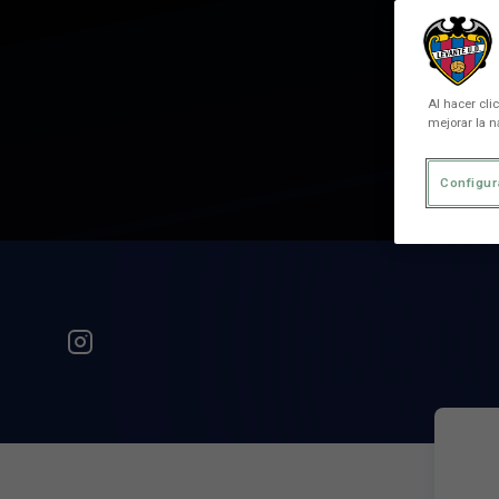
Al hacer cli
mejorar la n
Configur