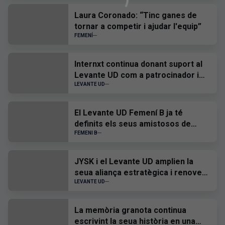
Laura Coronado: “Tinc ganes de
tornar a competir i ajudar l'equip”
FEMENÍ
Internxt continua donant suport al
Levante UD com a patrocinador i
proveïdor oficial
LEVANTE UD
El Levante UD Femení B ja té
definits els seus amistosos de
pretemporada
FEMENI B
JYSK i el Levante UD amplien la
seua aliança estratègica i renoven
el seu patrocini fins a 2028
LEVANTE UD
La memòria granota continua
escrivint la seua història en una