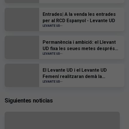
Virtual
Entrades| A la venda les entrades
per al RCD Espanyol - Levante UD
LEVANTE UD
Permanència i ambició: el Llevant
UD fixa les seues metes després
de la visita a la Basílica
LEVANTE UD
El Levante UD i el Levante UD
Femení realitzaran demà la
tradicional ofrena floral a la Mare
LEVANTE UD
de Déu dels Desemparats
Siguientes noticias