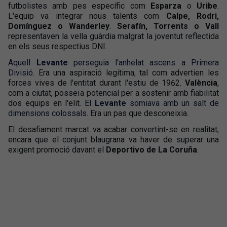
futbolistes amb pes específic com
Esparza
o
Uribe
.
L'equip va integrar nous talents com
Calpe, Rodri,
Domínguez o Wanderley
.
Serafín, Torrents o Vall
representaven la vella guàrdia malgrat la joventut reflectida
en els seus respectius DNI.
Aquell
Levante
perseguia l'anhelat ascens a Primera
Divisió
. Era una aspiració legítima, tal com advertien les
forces vives de l'entitat durant l'estiu de 1962.
València
,
com a ciutat, posseïa potencial per a sostenir amb fiabilitat
dos equips en l'elit.
El
Levante
somiava amb un salt de
dimensions colossals.
Era un pas que desconeixia.
El desafiament marcat va acabar convertint-se en realitat,
encara que el conjunt blaugrana va haver de superar una
exigent promoció davant el
Deportivo de La Coruña
.