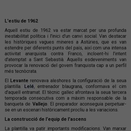
L'estiu de 1962
Aquell estiu de 1962 va estar marcat per una profunda
inestabilitat política i l'inici d'un canvi social. Van destacar
les històriques vagues mineres a Astúries, que es van
estendre per diferents punts del país, així com una intensa
activitat anarquista contra Franco, incloent-hi l'intent
d'atemptat a Sant Sebastià. Aquells esdeveniments van
provocar la renovació del govern franquista cap a un perfil
més tecnòcrata.
El
Levante
renovava aleshores la configuració de la seua
plantilla.
Lelé
, entrenador blaugrana, conformava el cim
d'aquell entramat. El tècnic gallec afrontava la seua tercera
temporada consecutiva com a màxim responsable de la
banqueta de
Vallejo
. El preparador aconseguia perpetuar-
se en un escenari històricament procliu a les variacions.
La construcció de l'equip de l'ascens
La plantilla va patir importants modificacions. Van marxar