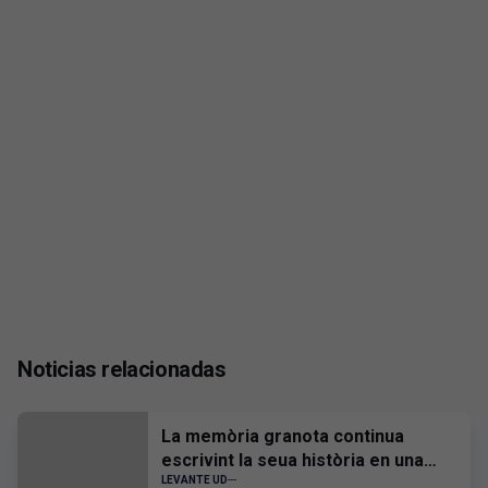
Noticias relacionadas
La memòria granota continua
escrivint la seua història en una
nova actualització del Museu
LEVANTE UD