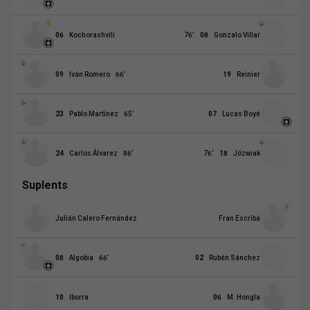
06
Kochorashvili
76
’
08
Gonzalo Villar
09
Iván Romero
66
’
19
Reinier
23
Pablo Martínez
65
’
07
Lucas Boyé
24
Carlos Álvarez
86
’
76
’
18
Józwiak
Suplents
Julián Calero Fernández
Fran Escribá
08
Algobia
66
’
02
Rubén Sánchez
10
Iborra
06
M. Hongla