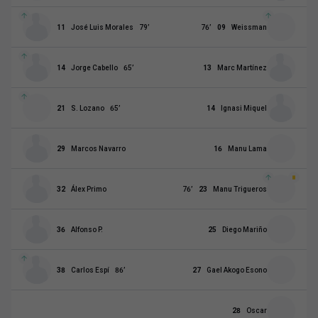
11
José Luis Morales
79
’
76
’
09
Weissman
14
Jorge Cabello
65
’
13
Marc Martínez
21
S. Lozano
65
’
14
Ignasi Miquel
29
Marcos Navarro
16
Manu Lama
32
Álex Primo
76
’
23
Manu Trigueros
36
Alfonso P.
25
Diego Mariño
38
Carlos Espí
86
’
27
Gael Akogo Esono
28
Oscar