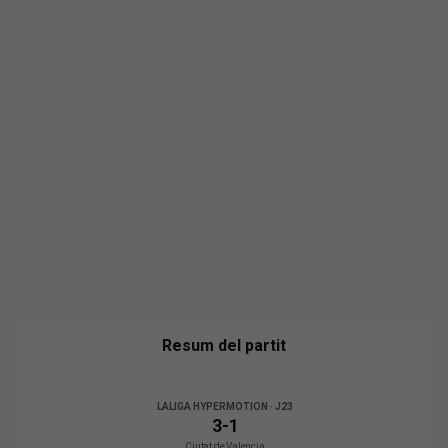
Resum del partit
LALIGA HYPERMOTION · J23
3
-
1
Ciutat de Valencia