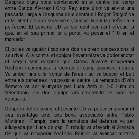
Després d'una bona combinació en el centre del camp
entre Carlos Álvarez i Oriol Rey, este últim va enviar una
passada llarga a l'esquena dels centrals i Roger Brugué va
estar atent per a desmarcar-se, buscar la pilota i definir a la
perfecció. El Levante UD va ser cent per cent efectiu, ja
que, en el seu primer tir a porta, va posar el 1-0 en el
marcador.
El joc es va igualar i cap dels dos va oferir concessions al
seu rival. A la contra, el conjunt llevantinista va poder anotar
el segon tant després que Carlos Álvarez recuperara
l'esfèric i començara a recórrer el camp guanyant metres.
Va arribar fins a la frontal de l'àrea i ací va buscar el buit
entre els defenses i va posar el centre. La rematada d'Iván
Romero va ser allunyada per Luca. Amb el 1-0 lluint en
l'electrònic, els dos equips van emprendre el camí de
vestuaris.
Després del descans, el Levante UD va poder engrandir el
seu avantatge amb una bona associació entre Pablo
Martínez i Pampín, però la rematada del defensa va ser
allunyada per Luca de cap. El rebuig va afavorir al Granada
CF que va recuperar l'esfèric. Reinier va avançar metres