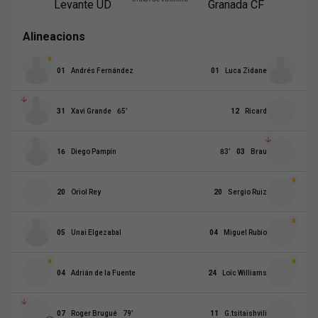
Levante UD
Granada CF
Alineacions
01
Andrés Fernández
01
Luca Zidane
31
Xavi Grande
65
’
12
Ricard
16
Diego Pampín
83
’
03
Brau
20
Oriol Rey
20
Sergio Ruiz
05
Unai Elgezabal
04
Miguel Rubio
04
Adrián de la Fuente
24
Loïc Williams
07
Roger Brugué
79
’
11
G.tsitaishvili