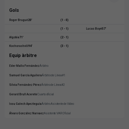
Gols
Roger Brugué
20
’
(1 - 0)
(1 - 1)
Lucas Boyé
57
’
Algobia
71
’
(2 - 1)
Kochorashvili
94
’
(3 - 1)
Equip àrbitre
Eder Mallo Fernández
Árbitro
Samuel García Aguilera
Árbitro de Línea#1
Silvia Fernández Pérez
Árbitro de Línea#2
Gerard Brull Acerete
Cuarto oficial
Iosu Galech Apezteguía
Árbitro Asistente de Vídeo
Álvaro González Narvaez
Asistente VAR Oficial