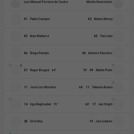
Luís Manuel Ferreira de Castro
Martín Demichelis
01
Pablo Campos
02
Mateu Morey
03
Alan Matturro
03
Toni Lato
06
Diego Pampín
06
Antonio Sánchez
07
Roger Brugué
64
’
78
’
09
Abdón Prats
11
José Luis Morales
68
’
11
Takuma Asano
14
Ugo Raghouber
91
’
60
’
17
Jan Virgili
20
Oriol Rey
19
Javi Llabrés