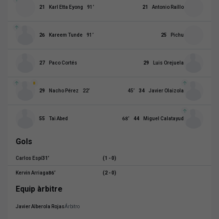
21
Karl Etta Eyong
91
’
21
Antonio Raíllo
26
Kareem Tunde
91
’
25
Pichu
27
Paco Cortés
29
Luis Orejuela
29
Nacho Pérez
22
’
45
’
34
Javier Olaizola
55
Tai Abed
68
’
44
Miguel Calatayud
Gols
Carlos Espí
31
’
(1 - 0)
Kervin Arriaga
86
’
(2 - 0)
Equip àrbitre
Javier Alberola Rojas
Árbitro