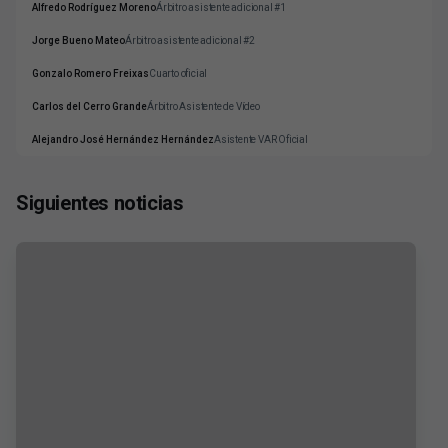
Alfredo Rodríguez Moreno
Árbitro asistente adicional #1
Jorge Bueno Mateo
Árbitro asistente adicional #2
Gonzalo Romero Freixas
Cuarto oficial
Carlos del Cerro Grande
Árbitro Asistente de Vídeo
Alejandro José Hernández Hernández
Asistente VAR Oficial
Siguientes noticias