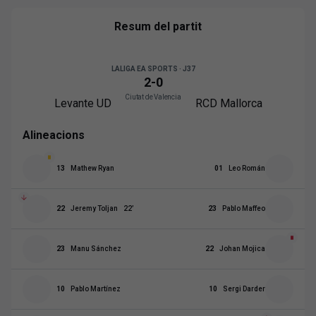
Resum del partit
LALIGA EA SPORTS · J37
2
-
0
Ciutat de Valencia
Levante UD
RCD Mallorca
Alineacions
13
Mathew Ryan
01
Leo Román
22
Jeremy Toljan
22
’
23
Pablo Maffeo
23
Manu Sánchez
22
Johan Mojica
10
Pablo Martínez
10
Sergi Darder