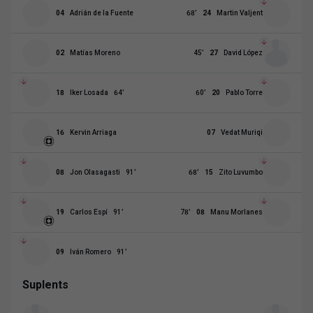
04
Adrián de la Fuente
68
’
24
Martin Valjent
02
Matías Moreno
45
’
27
David López
18
Iker Losada
64
’
60
’
20
Pablo Torre
16
Kervin Arriaga
07
Vedat Muriqi
08
Jon Olasagasti
91
’
68
’
15
Zito Luvumbo
19
Carlos Espí
91
’
78
’
08
Manu Morlanes
09
Iván Romero
91
’
Suplents