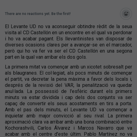
There are no reactions yet. Be the first!
El Levante UD no va aconseguir obtindre rèdit de la seua
visita al CD Castellón en un encontre en el qual va perdonar
i ho va acabar pagant. Els llevantinistes van disposar de
diverses ocasions clares per a avançar-se en el marcador,
però qui ho va fer va ser el CD Castellón en una segona
part en la qual van arribar els dos gols.
La primera mitat va començar amb un xicotet sobresalt per
als blaugranes. El col·legiat, als pocs minuts de començar
el partit, va decretar la pena màxima a favor dels locals i,
després de la revisió del VAR, la penalització va quedar
anul·lada. La possessió de l'esfèric durant els primers
minuts va estar dividida i cap dels dos conjunts va ser
capaç de convertir els seus acostaments en tirs a porta.
Amb el pas dels minuts, el Levante UD va començar a
inquietar amb major convicció al seu rival. La primera
aproximació clara va arribar amb una bona combinació entre
Kochorashvili, Carlos Álvarez i Marcos Navarro que va
acabar amb el centre d'este últim. Pablo Martínez no va