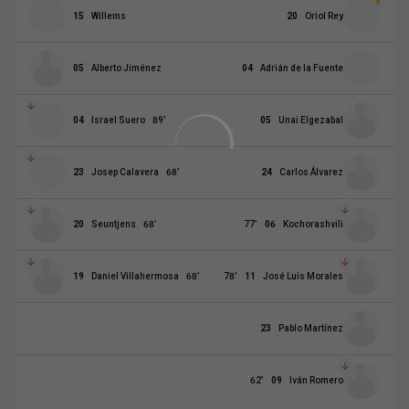
15
Willems
20
Oriol Rey
05
Alberto Jiménez
04
Adrián de la Fuente
04
Israel Suero
89
’
05
Unai Elgezabal
23
Josep Calavera
68
’
24
Carlos Álvarez
20
Seuntjens
68
’
77
’
06
Kochorashvili
19
Daniel Villahermosa
68
’
78
’
11
José Luis Morales
23
Pablo Martínez
62
’
09
Iván Romero