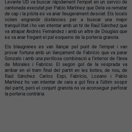
Levante UD va buscar ràpidament l'empat en un servici de
cantonada executat per Pablo Martínez que Dela va rematar
de cap i la pilota es va anar lleugerament desviat. Els locals
volien engrandir distàncies per a buscar una major
tranquil·litat i ho van intentar amb un tir de Raúl Sánchez que
va atrapar Andrés Fernández i amb un altre de Douglas que
es va anar fregant el pal esquerre de la porteria granota.
Els blaugranes es van llançar pel punt de l'empat i van
provar fortuna amb un llançament de Fabrício que va parar
Gonzalo i amb una perillosa combinació a l'interior de l'àrea
de Morales i Fabrício. El segon gol de la vesprada va
arribar en el tram final del partit en les botes, de nou, de
Raúl Sánchez. Carlos Espí, Fabrício, Lozano i Pablo
Martínez ho van intentar de cara a gol fins a l'últim sospir
del partit, però el conjunt granota no va aconseguir perforar
la porteria contrària.