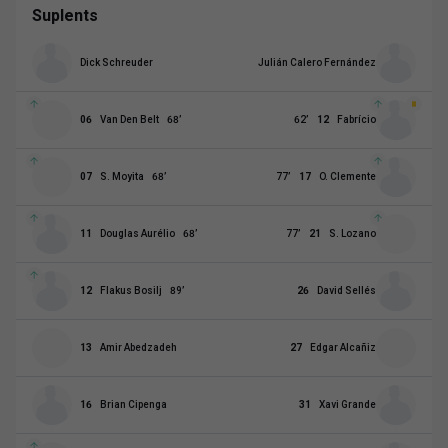
Suplents
Dick Schreuder
Julián Calero Fernández
06
Van Den Belt
68
’
62
’
12
Fabrício
07
S. Moyita
68
’
77
’
17
O. Clemente
11
Douglas Aurélio
68
’
77
’
21
S. Lozano
12
Flakus Bosilj
89
’
26
David Sellés
13
Amir Abedzadeh
27
Edgar Alcañiz
16
Brian Cipenga
31
Xavi Grande