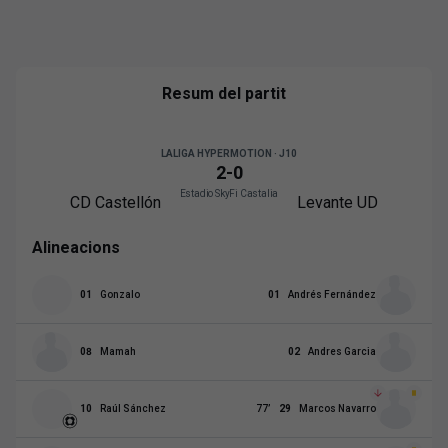
Resum del partit
LALIGA HYPERMOTION · J10
2
-
0
Estadio SkyFi Castalia
CD Castellón
Levante UD
Alineacions
01
Gonzalo
01
Andrés Fernández
08
Mamah
02
Andres Garcia
10
Raúl Sánchez
77
’
29
Marcos Navarro