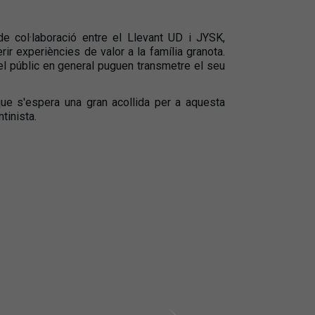
 col·laboració entre el Llevant UD i JYSK,
ir experiències de valor a la família granota.
l públic en general puguen transmetre el seu
que s'espera una gran acollida per a aquesta
ntinista.