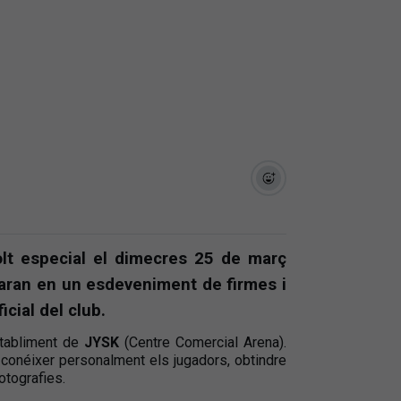
molt especial el dimecres 25 de març
aran en un esdeveniment de firmes i
cial del club.
stabliment de
JYSK
(Centre Comercial Arena).
e conéixer personalment els jugadors, obtindre
otografies.