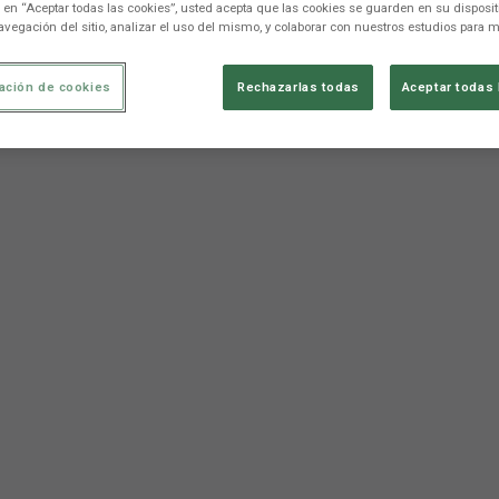
c en “Aceptar todas las cookies”, usted acepta que las cookies se guarden en su disposit
avegación del sitio, analizar el uso del mismo, y colaborar con nuestros estudios para m
ación de cookies
Rechazarlas todas
Aceptar todas 