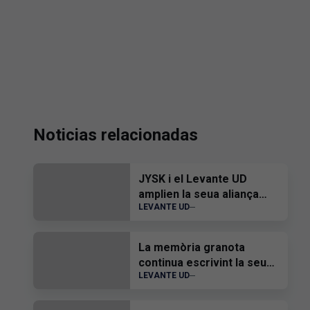
Noticias relacionadas
JYSK i el Levante UD
amplien la seua aliança
LEVANTE UD
estratègica i renoven el
seu patrocini fins a 2028
La memòria granota
continua escrivint la seua
LEVANTE UD
història en una nova
actualització del Museu
Virtual