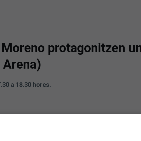
 Moreno protagonitzen un
 Arena)
.30 a 18.30 hores.