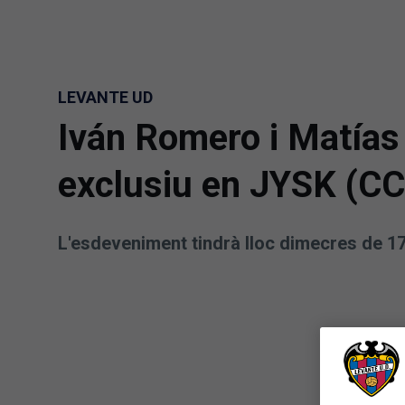
Skip to main content
LEVANTE UD
Iván Romero i Matías
exclusiu en JYSK (CC
L'esdeveniment tindrà lloc dimecres de 17