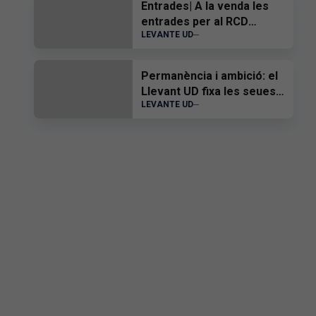
Entrades| A la venda les
entrades per al RCD
LEVANTE UD
Espanyol - Levante UD
Permanència i ambició: el
Llevant UD fixa les seues
LEVANTE UD
metes després de la visita
a la Basílica