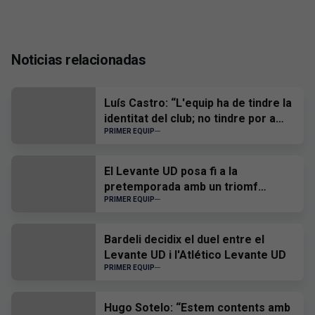
Noticias relacionadas
Luís Castro: “L'equip ha de tindre la
identitat del club; no tindre por a
ningú i, quan hàgem de patir, patir
PRIMER EQUIP
tots junts”
El Levante UD posa fi a la
pretemporada amb un triomf
davant el CD Castelló
PRIMER EQUIP
Bardeli decidix el duel entre el
Levante UD i l'Atlético Levante UD
PRIMER EQUIP
Hugo Sotelo: “Estem contents amb