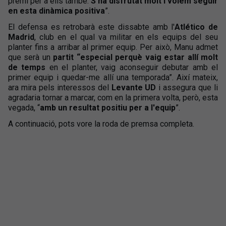
premi per a ells també.
S'ha disfrutat molt i volem seguir
en esta dinàmica positiva
”.
El defensa es retrobarà este dissabte amb l'
Atlético de
Madrid
, club en el qual va militar en els equips del seu
planter fins a arribar al primer equip. Per això, Manu admet
que serà un
partit “especial perquè vaig estar allí molt
de temps
en el planter, vaig aconseguir debutar amb el
primer equip i quedar-me allí una temporada”. Així mateix,
ara mira pels interessos del
Levante UD
i assegura que li
agradaria tornar a marcar, com en la primera volta, però, esta
vegada, “
amb un resultat positiu per a l'equip
”.
A continuació, pots vore la roda de premsa completa.