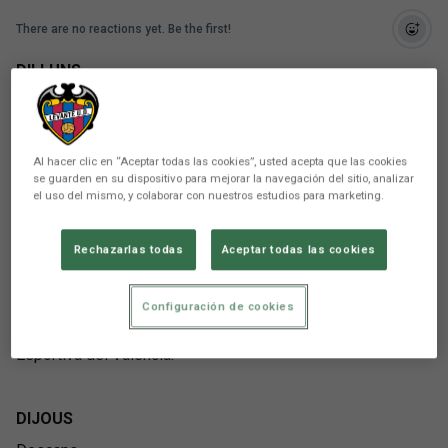
There are no reactions yet. Be the first!
DILLUNS
Doble sessió:
10.00 hores. Entrenament a la Ciutat Esportiva.
19.00 hores. Entrenament a la Ciutat Esportiva.
Al hacer clic en “Aceptar todas las cookies”, usted acepta que las cookies
se guarden en su dispositivo para mejorar la navegación del sitio, analizar
el uso del mismo, y colaborar con nuestros estudios para marketing.
DIMARTS
10.00 hores. Entrenament a la Ciutat Esportiva.
Rechazarlas todas
Aceptar todas las cookies
DIMECRES
Configuración de cookies
9.30 hores. Partit amistós contra el Valencia CF a la Ciutat
Esportiva del Valencia.
DIJOUS