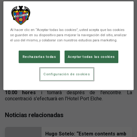
Al hacer clic en “Aceptar todas las cookies”, usted acepta que las cookies
There are no reactions yet. Be the first!
se guarden en su dispositivo para mejorar la navegación del sitio, analizar
el uso del mismo, y colaborar con nuestros estudios para marketing.
Comunicación
Rechazarlas todas
Aceptar todas las cookies
El Levante UD viatjarà demà divendres per a disputar a les
19.30 hores l'encontre corresponent a la
Jornada 3 de
LALIGA EA SPORTS
davant l'
Elche CF
en l'
Estadi Martínez
Configuración de cookies
Valero
.
L'expedició partirà des de l'Estadi Ciutat de València a les
10.00 hores
i tornarà després de l'encontre. La
concentració s'efectuarà en l'Hotel Port Elche.
Noticias relacionadas
Hugo Sotelo: “Estem contents amb