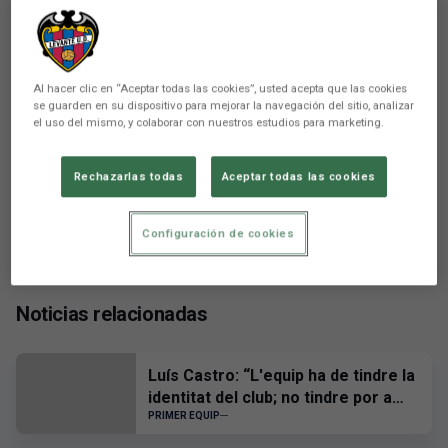
There are no reactions yet. Be the first!
Al hacer clic en “Aceptar todas las cookies”, usted acepta que las cookies
se guarden en su dispositivo para mejorar la navegación del sitio, analizar
el uso del mismo, y colaborar con nuestros estudios para marketing.
Rechazarlas todas
Aceptar todas las cookies
Configuración de cookies
Noticias relacionadas
Luís Castro: “L'equip ha de tindre la
identitat del club; no tindre por a
ningú i, quan hàgem de patir, patir
PRIMER EQUIP
tots junts”