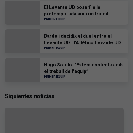
El Levante UD posa fi a la
pretemporada amb un triomf
davant el CD Castelló
PRIMER EQUIP
Bardeli decidix el duel entre el
Levante UD i l'Atlético Levante UD
PRIMER EQUIP
Hugo Sotelo: “Estem contents amb
el treball de l'equip”
PRIMER EQUIP
Siguientes noticias