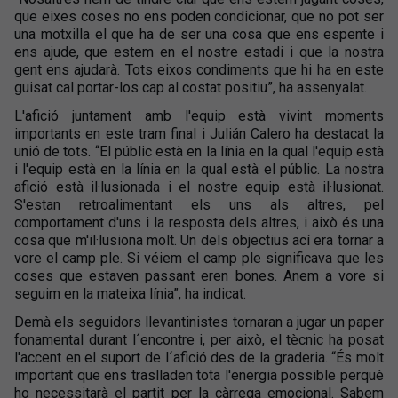
que eixes coses no ens poden condicionar, que no pot ser
una motxilla el que ha de ser una cosa que ens espente i
ens ajude, que estem en el nostre estadi i que la nostra
gent ens ajudarà. Tots eixos condiments que hi ha en este
guisat cal portar-los cap al costat positiu”, ha assenyalat.
L'afició juntament amb l'equip està vivint moments
importants en este tram final i Julián Calero ha destacat la
unió de tots. “El públic està en la línia en la qual l'equip està
i l'equip està en la línia en la qual està el públic. La nostra
afició està il·lusionada i el nostre equip està il·lusionat.
S'estan retroalimentant els uns als altres, pel
comportament d'uns i la resposta dels altres, i això és una
cosa que m'il·lusiona molt. Un dels objectius ací era tornar a
vore el camp ple. Si véiem el camp ple significava que les
coses que estaven passant eren bones. Anem a vore si
seguim en la mateixa línia”, ha indicat.
Demà els seguidors llevantinistes tornaran a jugar un paper
fonamental durant l´encontre i, per això, el tècnic ha posat
l'accent en el suport de l´afició des de la graderia. “És molt
important que ens traslladen tota l'energia possible perquè
ho necessitarà el partit per la càrrega emocional. Sabem