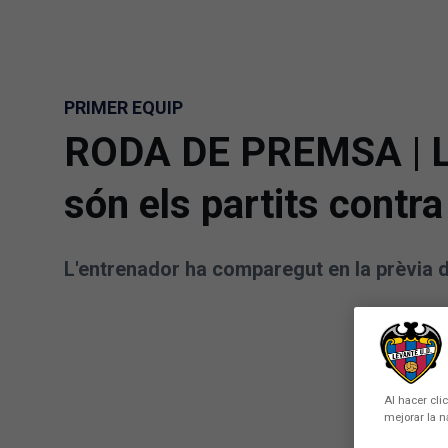
Skip to main content
PRIMER EQUIP
RODA DE PREMSA | Luí
són els partits contra 
L'entrenador ha comparegut en la prèvia de
Al hacer cli
mejorar la n