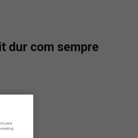
it dur com sempre
ivo para
arketing.