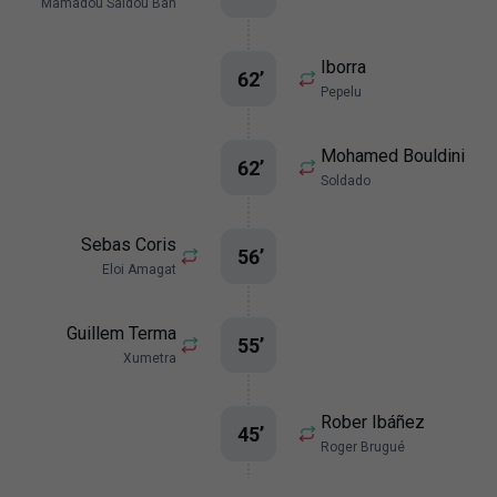
Mamadou Saïdou Bah
Iborra
62
’
Pepelu
Mohamed Bouldini
62
’
Soldado
Sebas Coris
56
’
Eloi Amagat
Guillem Terma
55
’
Xumetra
Rober Ibáñez
45
’
Roger Brugué