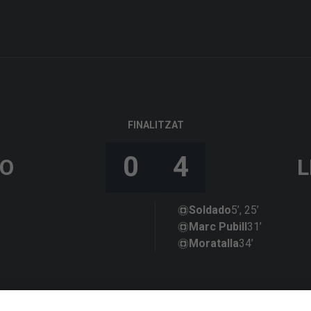
FINALITZAT
0
4
LO
L
Soldado
5’, 25’
Marc Pubill
31’
Moratalla
34’