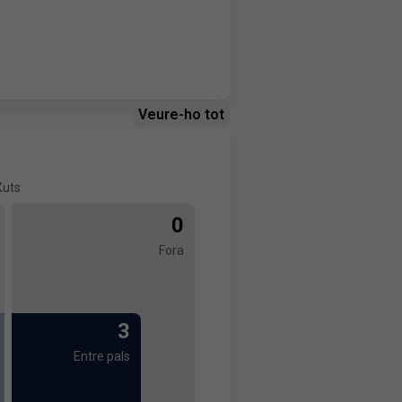
Veure-ho tot
Xuts
0
Fora
3
Entre pals