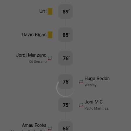
89
’
Urri
85
’
David Bigas
Jordi Manzano
76
’
Ot Serrano
Hugo Redón
75
’
Wesley
Joni M C.
75
’
Pablo Martínez
Arnau Forés
65
’