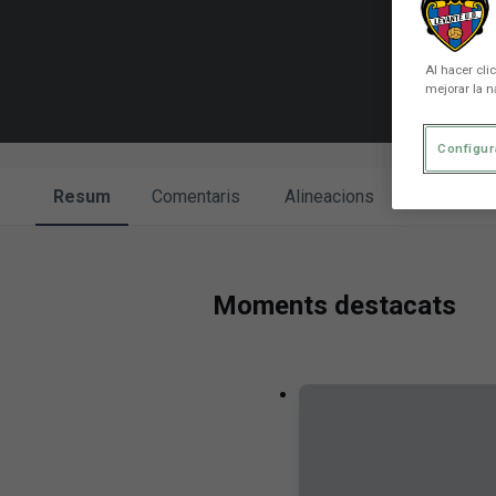
Al hacer cli
mejorar la n
Configur
Resum
Comentaris
Alineacions
Enfronta
Moments destacats