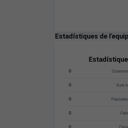
Estadístiques de l'equi
Estadístique
0
Ocasions
Ocasions clares:Olot 0 versus
0
Xuts t
Xuts totals:Olot 0 versus Leva
0
Passades
Passades totals:Olot 0 versus
0
Falt
Faltes:Olot 0 versus Levante 
0
Córn