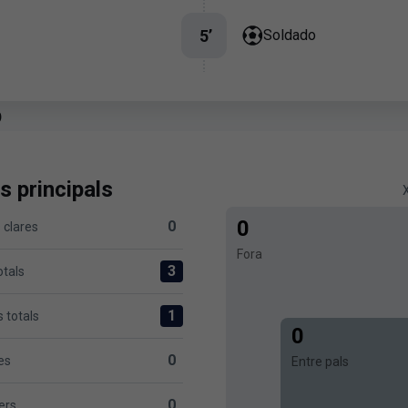
5
’
Soldado
p
s principals
0
0
 clares
 Levante UD 0
Fora
3
otals
nte UD 3
1
 totals
 Levante UD 1
0
0
es
Entre pals
UD 0
0
ers