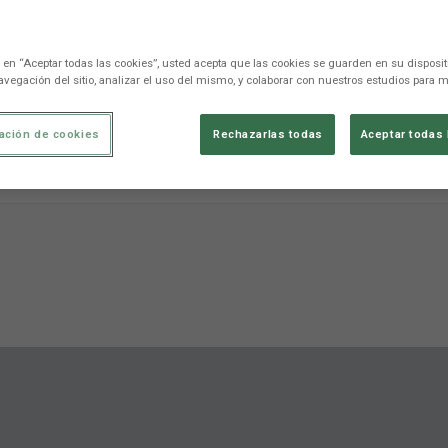
c en “Aceptar todas las cookies”, usted acepta que las cookies se guarden en su disposit
avegación del sitio, analizar el uso del mismo, y colaborar con nuestros estudios para m
ación de cookies
Rechazarlas todas
Aceptar todas 
ments directes
Estadístiques
Competició