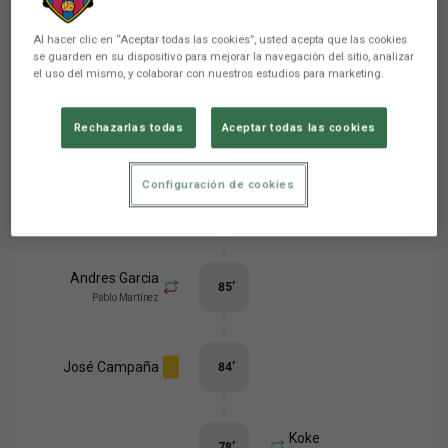
Ordenar per
Esdeveniments del
Al hacer clic en “Aceptar todas las cookies”, usted acepta que las cookies
esdeveniments
se guarden en su dispositivo para mejorar la navegación del sitio, analizar
partit
el uso del mismo, y colaborar con nuestros estudios para marketing.
Rechazarlas todas
Aceptar todas las cookies
-
0
2
Configuración de cookies
Marcos Llorente
90
’
Andres Garcia
85
’
Pablo Martínez
José Campaña
84
’
Koke
78
’