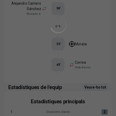
Alejandro Cantero
58
’
Sánchez
Musonda Jr.
-
0
1
Morata
53
’
Correa
45
’
Pablo Barrios
Estadístiques de l'equip
Veure-ho tot
Estadístiques principals
1
2
Ocasions clares
Ocasions clares:Levante UD 1 versus Atlético de Madrid 2