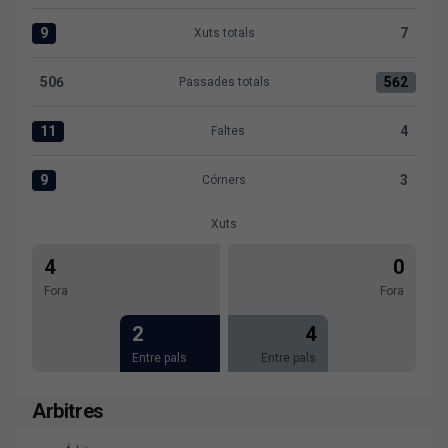
9
7
Xuts totals
Xuts totals:Levante UD 9 versus Atlético de Madrid 7
506
562
Passades totals
Passades totals:Levante UD 506 versus Atlético de Madri
11
4
Faltes
Faltes:Levante UD 11 versus Atlético de Madrid 4
9
3
Córners
Córners:Levante UD 9 versus Atlético de Madrid 3
Xuts
4
0
Fora
Fora
2
4
Entre pals
Entre pals
Arbitres