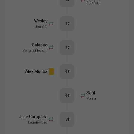
R. De Paul
Wesley
70
’
Joni M C.
Soldado
70
’
Mohamed Bouldini
Álex Muñoz
69
’
Saúl
63
’
Morata
José Campaña
58
’
Jorge de Frutos