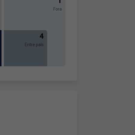
1
Fora
4
Entre pals