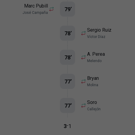
Marc Pubill
79
’
José Campaña
Sergio Ruiz
78
’
Víctor Díaz
A. Perea
78
’
Melendo
Bryan
77
’
Molina
Soro
77
’
Callejón
-
3
1