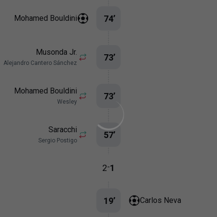
74
’
Mohamed Bouldini
Musonda Jr.
73
’
Alejandro Cantero Sánchez
Mohamed Bouldini
73
’
Wesley
Saracchi
57
’
Sergio Postigo
-
2
1
19
’
Carlos Neva