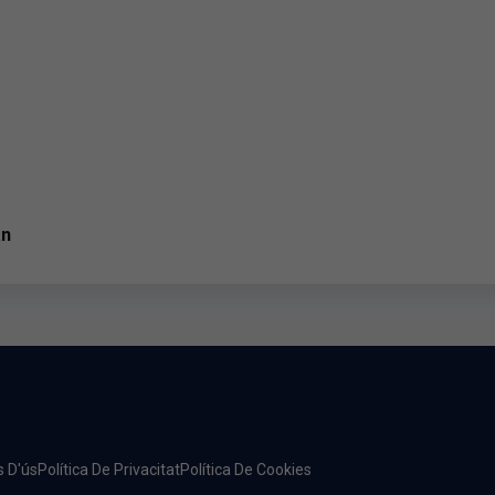
an
s D'ús
Política De Privacitat
Política De Cookies