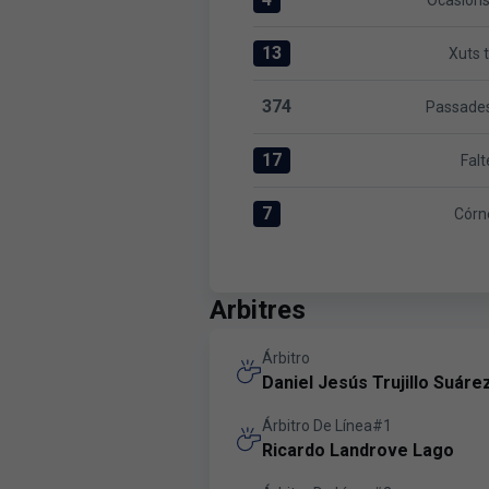
Ocasions
Ocasions clares:Levante UD 4 
13
Xuts 
Xuts totals:Levante UD 13 ver
374
Passades
Passades totals:Levante UD 3
17
Falt
Faltes:Levante UD 17 versus 
7
Córn
Córners:Levante UD 7 versus 
Arbitres
Árbitro
Daniel Jesús Trujillo Suáre
Árbitro De Línea#1
Ricardo Landrove Lago