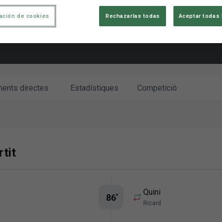
ación de cookies
Rechazarlas todas
Aceptar todas 
ments directes
Estadístiques
Competició
tit
Quini
86
’
Ricard