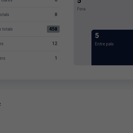
5
 clares
versus Granada CF 0
Fora
8
totals
sus Granada CF 8
458
 totals
74 versus Granada CF 458
5
12
es
Entre pals
Granada CF 12
1
ers
Granada CF 1
z