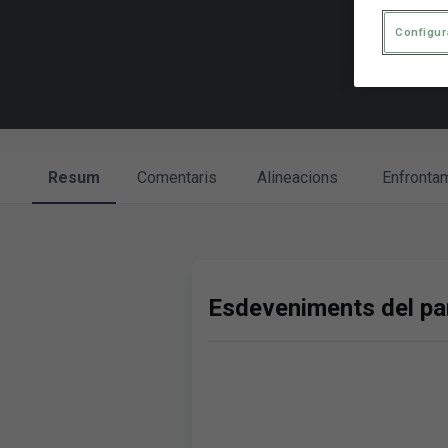
Configur
Resum
Comentaris
Alineacions
Enfronta
Esdeveniments del par