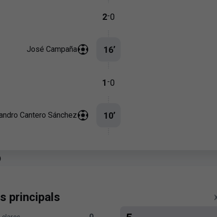
-
2
0
16
’
José Campaña
-
1
0
10
’
jandro Cantero Sánchez
p
s principals
0