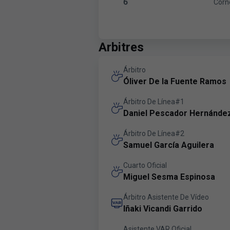
6
Córn
Córners:Málaga CF 6 versus L
Arbitres
Árbitro
Óliver De la Fuente Ramos
Árbitro De Línea#1
Daniel Pescador Hernánde
Árbitro De Línea#2
Samuel García Aguilera
Cuarto Oficial
Miguel Sesma Espinosa
Árbitro Asistente De Vídeo
Iñaki Vicandi Garrido
Asistente VAR Oficial