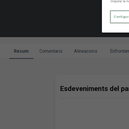
mejorar la n
Configur
Resum
Comentaris
Alineacions
Enfronta
Esdeveniments del par