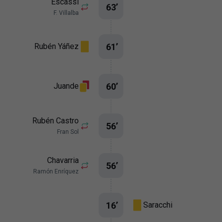
Escassi
63
’
F. Villalba
61
’
Rubén Yáñez
60
’
Juande
Rubén Castro
56
’
Fran Sol
Chavarria
56
’
Ramón Enríquez
16
’
Saracchi