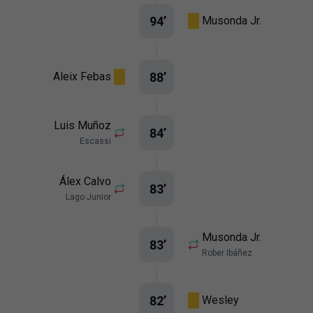
94
’
Musonda Jr.
88
’
Aleix Febas
Luis Muñoz
84
’
Escassi
Álex Calvo
83
’
Lago Junior
Musonda Jr.
83
’
Rober Ibáñez
82
’
Wesley