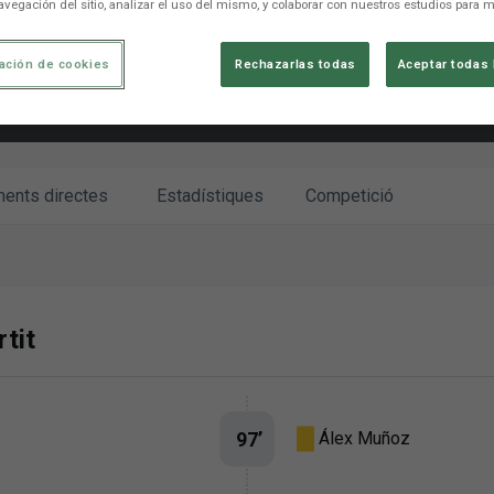
avegación del sitio, analizar el uso del mismo, y colaborar con nuestros estudios para m
ación de cookies
Rechazarlas todas
Aceptar todas 
ments directes
Estadístiques
Competició
tit
97
’
Álex Muñoz