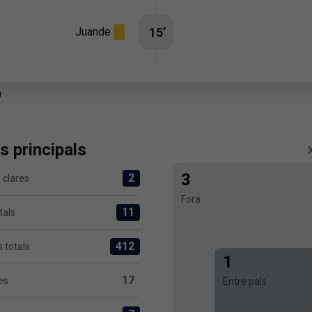
15
’
Juande
p
s principals
3
2
 clares
versus Levante UD 2
Fora
11
tals
s Levante UD 11
412
 totals
0 versus Levante UD 412
1
17
es
Entre pals
evante UD 17