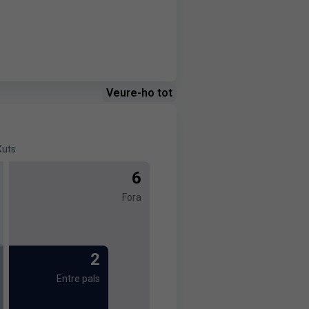
Veure-ho tot
Xuts
6
Fora
2
Entre pals