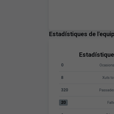
Estadístiques de l'equi
Estadístique
0
Ocasions
Ocasions clares:Málaga CF 0 
8
Xuts to
Xuts totals:Málaga CF 8 versu
320
Passades
Passades totals:Málaga CF 32
20
Falt
Faltes:Málaga CF 20 versus L