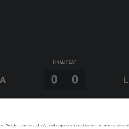
FINALITZAT
0
0
A
L
c en “Aceptar todas las cookies”, usted acepta que las cookies se guarden en su disposit