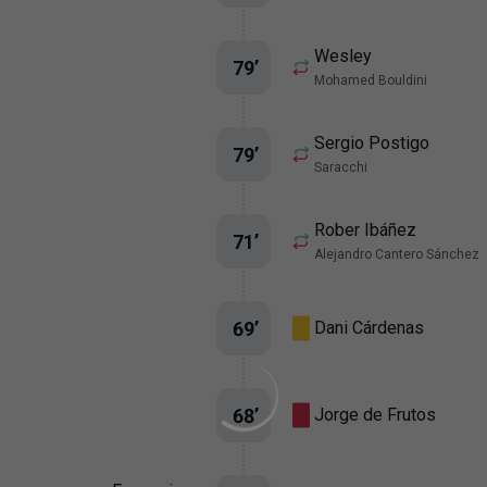
Wesley
79
’
Mohamed Bouldini
Sergio Postigo
79
’
Saracchi
Rober Ibáñez
71
’
Alejandro Cantero Sánchez
69
’
Dani Cárdenas
68
’
Jorge de Frutos