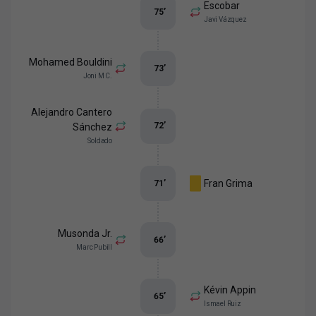
Escobar
75
’
Javi Vázquez
Mohamed Bouldini
73
’
Joni M C.
Alejandro Cantero
72
’
Sánchez
Soldado
Fran Grima
71
’
Musonda Jr.
66
’
Marc Pubill
Kévin Appin
65
’
Ismael Ruiz