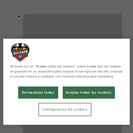
Al hacer clic en “Aceptar todas las cookies”, usted acepta que las cookies
se guarden en su dispositivo para mejorar la navegación del sitio, analizar
el uso del mismo, y colaborar con nuestros estudios para marketing.
El Levante UD es veu incapaç de
superar la teranyina defensiva de
Rechazarlas todas
Aceptar todas las cookies
l'UD Ibiza
PRIMER EQUIP
Configuración de cookies