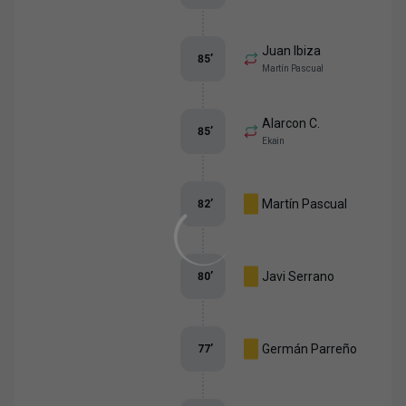
Juan Ibiza
85
’
Martín Pascual
Alarcon C.
85
’
Ekain
Martín Pascual
82
’
Javi Serrano
80
’
Germán Parreño
77
’