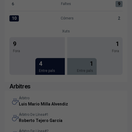
6
9
Faltes
Faltes:Levante UD 6 versus UD Ibiza 9
10
2
Córners
Córners:Levante UD 10 versus UD Ibiza 2
Xuts
9
1
Fora
Fora
4
1
Entre pals
Entre pals
Arbitres
Árbitro
Luis Mario Milla Alvendiz
Árbitro De Línea#1
Roberto Tejero García
Árbitro De Línea#2