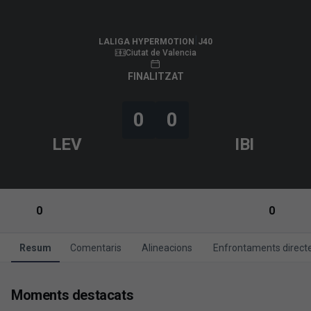
LALIGA HYPERMOTION
|
J40
|
UD Ibiza
-
Levante UD
|
LALIGA HYPERMOTION
J40
Ciutat de Valencia
FINALITZAT
0
0
LEV
IBI
0
0
Resum
Comentaris
Alineacions
Enfrontaments direct
Moments destacats