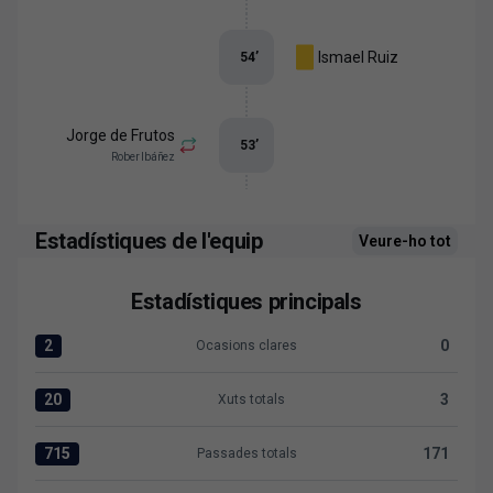
Ismael Ruiz
54
’
Jorge de Frutos
53
’
Rober Ibáñez
Estadístiques de l'equip
Veure-ho tot
Estadístiques principals
2
0
Ocasions clares
Ocasions clares:Levante UD 2 versus UD Ibiza 0
20
3
Xuts totals
Xuts totals:Levante UD 20 versus UD Ibiza 3
715
171
Passades totals
Passades totals:Levante UD 715 versus UD Ibiza 171