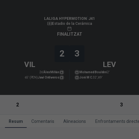
LALIGA HYPERMOTION
|
J41
|
Levante UD
-
Villarreal B
|
LALIGA HYPERMOTION
J41
Estadio de la Cerámica
FINALITZAT
2
3
VIL
LEV
26’
Álex Millán
Mohamed Bouldini
2’
65’ (PEN)
Javi Ontiveros
Joni M C.
32’, 89’
2
3
Resum
Comentaris
Alineacions
Enfrontaments direct