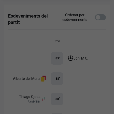
Ordenar per
Esdeveniments del
esdeveniments
partit
-
2
3
Joni M C.
89
’
Alberto del Moral
88
’
Thiago Ojeda
88
’
Álex Millán