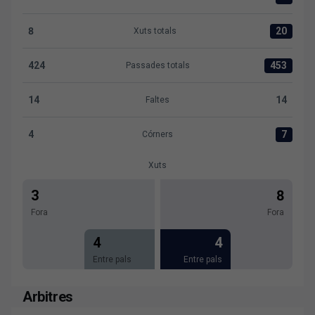
Ocasions clares:Villarreal B 2 versus Levante UD 4
8
20
Xuts totals
Xuts totals:Villarreal B 8 versus Levante UD 20
424
453
Passades totals
Passades totals:Villarreal B 424 versus Levante UD 453
14
14
Faltes
Faltes:Villarreal B 14 versus Levante UD 14
4
7
Córners
Córners:Villarreal B 4 versus Levante UD 7
Xuts
3
8
Fora
Fora
4
4
Entre pals
Entre pals
Arbitres