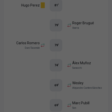
Hugo Perez
81
’
Roger Brugué
79
’
Iborra
Carlos Romero
79
’
Dani Tasende
Álex Muñoz
74
’
Saracchi
Wesley
69
’
Alejandro Cantero Sánchez
Marc Pubill
69
’
Son