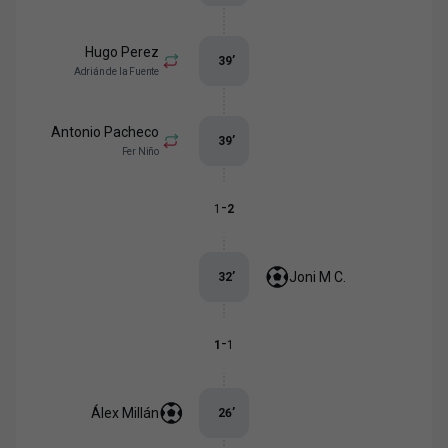
Hugo Perez
39
’
Adrián de la Fuente
Antonio Pacheco
39
’
Fer Niño
-
1
2
Joni M C.
32
’
-
1
1
Álex Millán
26
’