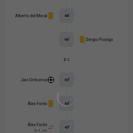
Alberto del Moral
68
’
Sergio Postigo
66
’
-
2
2
Javi Ontiveros
65
’
Álex Forés
60
’
Álex Forés
45
’
M. A. Leal