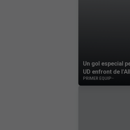
Un gol especial pe
UD enfront de l'A
PRIMER EQUIP