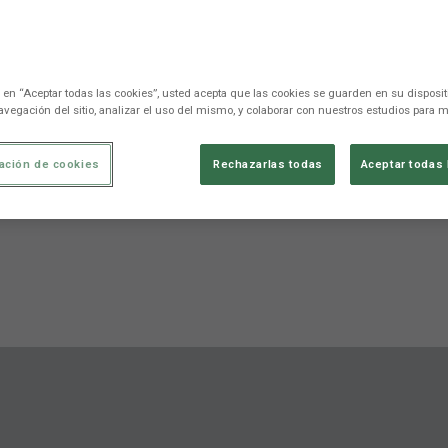
c en “Aceptar todas las cookies”, usted acepta que las cookies se guarden en su disposit
avegación del sitio, analizar el uso del mismo, y colaborar con nuestros estudios para m
ación de cookies
Rechazarlas todas
Aceptar todas 
ments directes
Estadístiques
Competició