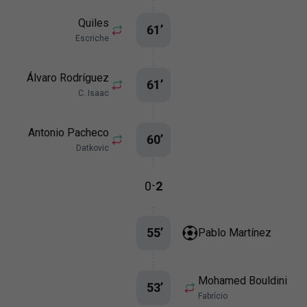
Quiles
61
’
Escriche
Álvaro Rodríguez
61
’
C. Isaac
Antonio Pacheco
60
’
Datkovic
-
0
2
55
’
Pablo Martínez
Mohamed Bouldini
53
’
Fabrício