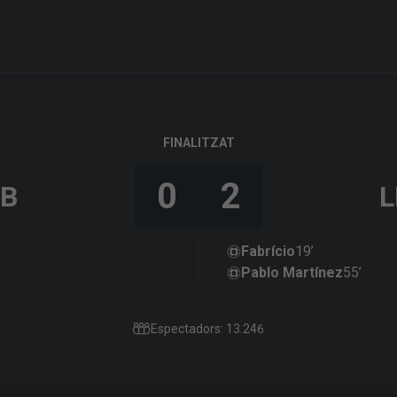
FINALITZAT
0
2
LB
L
Fabrício
19’
Pablo Martínez
55’
Espectadors: 13.246