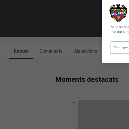
Al hacer cli
mejorar la n
Configur
Resum
Comentaris
Alineacions
Enfronta
Moments destacats