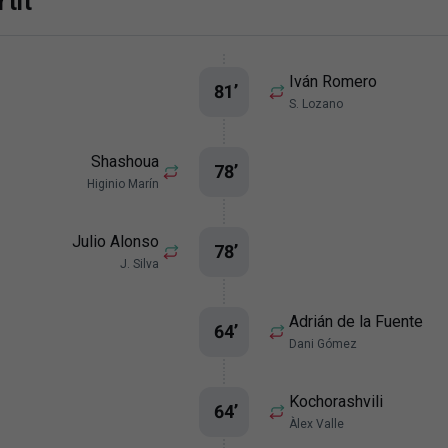
tit
Iván Romero
81
’
S. Lozano
Shashoua
78
’
Higinio Marín
Julio Alonso
78
’
J. Silva
Adrián de la Fuente
64
’
Dani Gómez
Kochorashvili
64
’
Àlex Valle