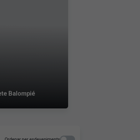
ete Balompié
Ordenar per esdeveniments