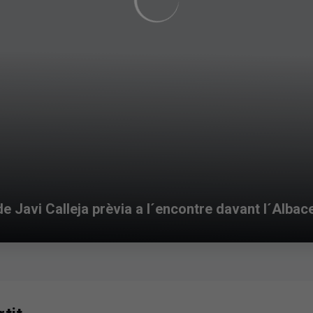
 Javi Calleja prèvia a l´encontre davant l´Albac