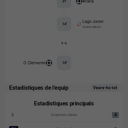
Arana
21
’
Lago Junior
14
’
Andrés Martín
-
1
0
O. Clemente
10
’
Estadístiques de l'equip
Veure-ho tot
Estadístiques principals
2
4
Ocasions clares
Ocasions clares:Levante UD 2 versus R. Racing Club 4