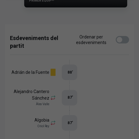
PRIMER EQUIP
Ordenar per
Esdeveniments del
esdeveniments
partit
Adrián de la Fuente
88
’
Alejandro Cantero
87
’
Sánchez
Àlex Valle
Algobia
87
’
Oriol Rey