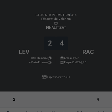
LALIGA HYPERMOTION
|
J16
|
R. Racing Club
-
Levante UD
|
LALIGA HYPERMOTION
J16
Ciutat de Valencia
FINALITZAT
2
4
LEV
RAC
10’
O. Clemente
Arana
21’, 59’
47’
Iván Romero
Peque
53’ (PEN), 70’
Espectadors: 12.691
2
4