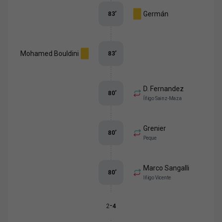
Germán
83
’
Mohamed Bouldini
83
’
D. Fernandez
80
’
Íñigo Sainz-Maza
Grenier
80
’
Peque
Marco Sangalli
80
’
Iñigo Vicente
-
2
4