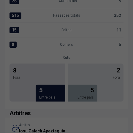
26
9
Xuts totals
Xuts totals:Levante UD 26 versus R. Racing Club 9
515
352
Passades totals
Passades totals:Levante UD 515 versus R. Racing Club 352
15
11
Faltes
Faltes:Levante UD 15 versus R. Racing Club 11
8
5
Córners
Córners:Levante UD 8 versus R. Racing Club 5
Xuts
8
2
Fora
Fora
5
5
Entre pals
Entre pals
Arbitres
Árbitro
Iosu Galech Apezteguía