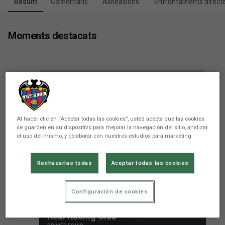
Resum
Comentaris
Alineacions
Enfrontaments direct
Moments destacats
Al hacer clic en “Aceptar todas las cookies”, usted acepta que las cookies
se guarden en su dispositivo para mejorar la navegación del sitio, analizar
el uso del mismo, y colaborar con nuestros estudios para marketing.
Rechazarlas todas
Aceptar todas las cookies
El Levante UD no aconsegueix
Configuración de cookies
aprofitar el seu avantatge davant el
Real Racing Club