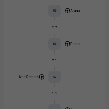
Arana
59
’
-
2
2
Peque
53
’
-
2
1
Iván Romero
47
’
-
1
1