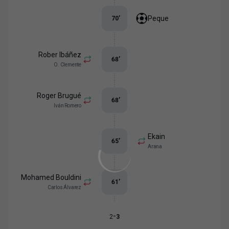
Peque
70
’
Rober Ibáñez
68
’
O. Clemente
Roger Brugué
68
’
Iván Romero
Ekain
65
’
Arana
Mohamed Bouldini
61
’
Carlos Álvarez
-
2
3