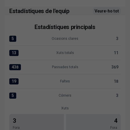
Estadístiques de l'equip
Veure-ho tot
Estadístiques principals
5
3
Ocasions clares
Ocasions clares:Levante UD 5 versus Albacete BP 3
13
11
Xuts totals
Xuts totals:Levante UD 13 versus Albacete BP 11
438
369
Passades totals
Passades totals:Levante UD 438 versus Albacete BP 369
19
18
Faltes
Faltes:Levante UD 19 versus Albacete BP 18
5
3
Córners
Córners:Levante UD 5 versus Albacete BP 3
Xuts
3
4
Fora
Fora