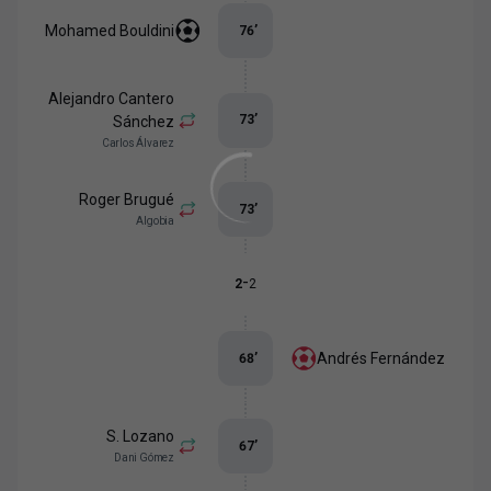
Mohamed Bouldini
76
’
Alejandro Cantero
73
’
Sánchez
Carlos Álvarez
Roger Brugué
73
’
Algobia
-
2
2
Andrés Fernández
68
’
S. Lozano
67
’
Dani Gómez