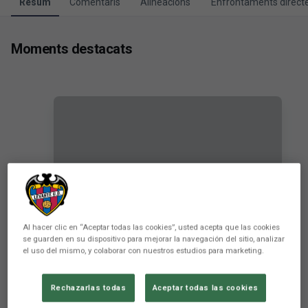
Resum
Comentaris
Alineacions
Enfrontaments direct
Moments destacats
RESUM | Levante UD-Albacete
Al hacer clic en “Aceptar todas las cookies”, usted acepta que las cookies
se guarden en su dispositivo para mejorar la navegación del sitio, analizar
Balompié
el uso del mismo, y colaborar con nuestros estudios para marketing.
PRIMER EQUIP
Rechazarlas todas
Aceptar todas las cookies