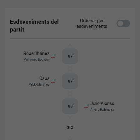
Ordenar per
Esdeveniments del
esdeveniments
partit
Rober Ibáñez
87
’
Mohamed Bouldini
Capa
87
’
Pablo Martínez
Julio Alonso
83
’
Álvaro Rodríguez
-
3
2