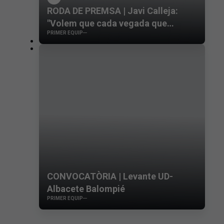
RODA DE PREMSA | Javi Calleja:
"Volem que cada vegada que
PRIMER EQUIP
juguem en el Ciutat de València el
partit acabe amb una victòria del
Levante"
CONVOCATÒRIA | Levante UD-
Albacete Balompié
PRIMER EQUIP