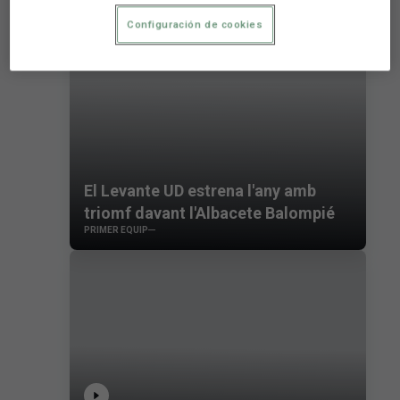
Configuración de cookies
El Levante UD estrena l'any amb
triomf davant l'Albacete Balompié
PRIMER EQUIP