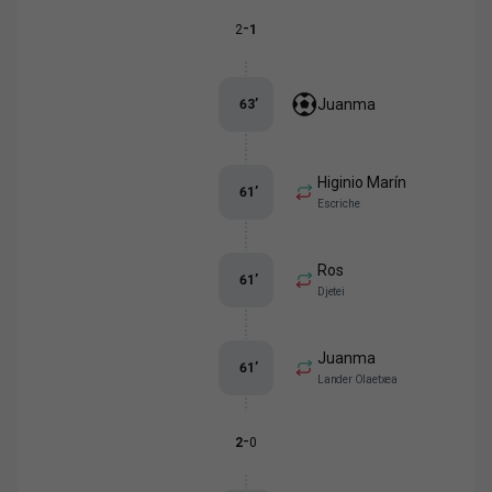
-
2
1
Juanma
63
’
Higinio Marín
61
’
Escriche
Ros
61
’
Djetei
Juanma
61
’
Lander Olaetxea
-
2
0