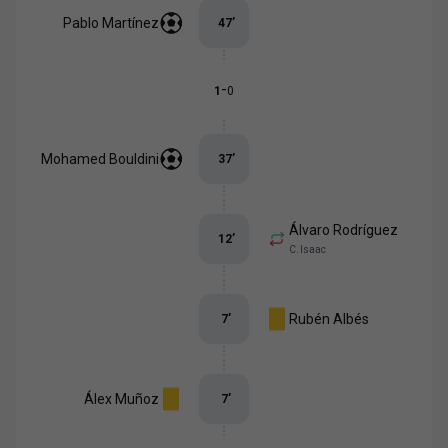
Pablo Martínez
47
’
-
1
0
Mohamed Bouldini
37
’
Álvaro Rodríguez
12
’
C. Isaac
Rubén Albés
7
’
Álex Muñoz
7
’