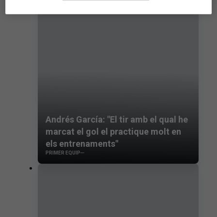
Andrés García: "El tir amb el qual he
marcat el gol el practique molt en
els entrenaments"
PRIMER EQUIP