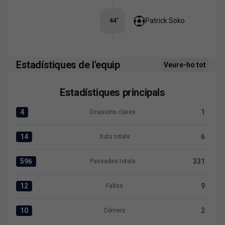
Patrick Soko
44
’
Estadístiques de l'equip
Veure-ho tot
Estadístiques principals
4
1
Ocasions clares
Ocasions clares:Levante UD 4 versus SD Huesca 1
14
6
Xuts totals
Xuts totals:Levante UD 14 versus SD Huesca 6
596
331
Passades totals
Passades totals:Levante UD 596 versus SD Huesca 331
12
9
Faltes
Faltes:Levante UD 12 versus SD Huesca 9
10
2
Córners
Córners:Levante UD 10 versus SD Huesca 2