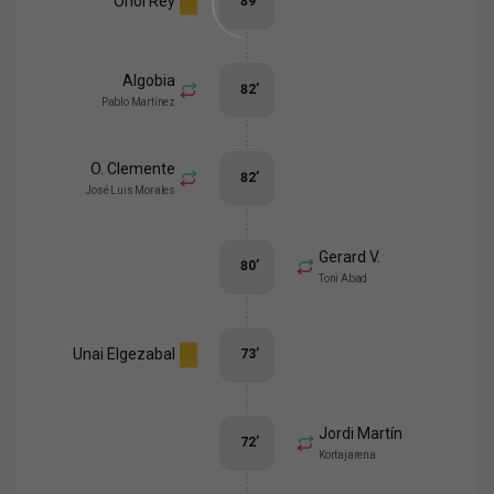
Oriol Rey
89
’
Algobia
82
’
Pablo Martínez
O. Clemente
82
’
José Luis Morales
Gerard V.
80
’
Toni Abad
Unai Elgezabal
73
’
Jordi Martín
72
’
Kortajarena