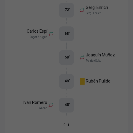
Sergi Enrich
72
’
Sergi Enrich
Carlos Espí
68
’
Roger Brugué
Joaquín Muñoz
58
’
Patrick Soko
Rubén Pulido
48
’
Iván Romero
45
’
S. Lozano
-
0
1