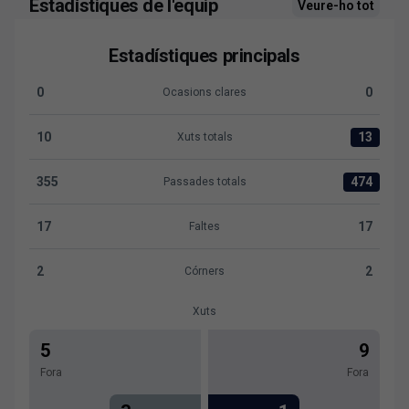
Estadístiques de l'equip
Veure-ho tot
Estadístiques principals
0
0
Ocasions clares
Ocasions clares:Cádiz CF 0 versus Levante UD 0
10
13
Xuts totals
Xuts totals:Cádiz CF 10 versus Levante UD 13
355
474
Passades totals
Passades totals:Cádiz CF 355 versus Levante UD 474
17
17
Faltes
Faltes:Cádiz CF 17 versus Levante UD 17
2
2
Córners
Córners:Cádiz CF 2 versus Levante UD 2
Xuts
5
9
Fora
Fora