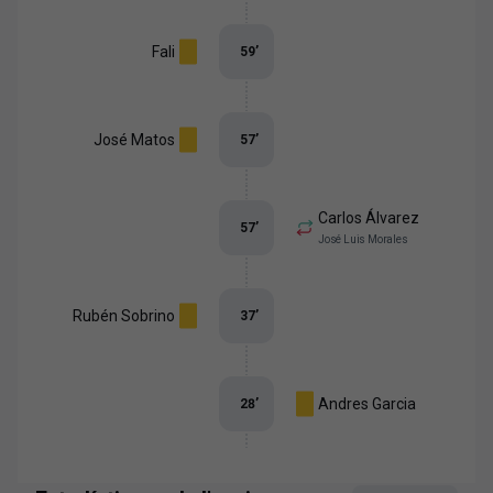
Fali
59
’
José Matos
57
’
Carlos Álvarez
57
’
José Luis Morales
Rubén Sobrino
37
’
Andres Garcia
28
’