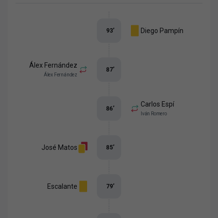
Diego Pampín
93
’
Álex Fernández
87
’
Álex Fernández
Carlos Espí
86
’
Iván Romero
José Matos
85
’
Escalante
79
’