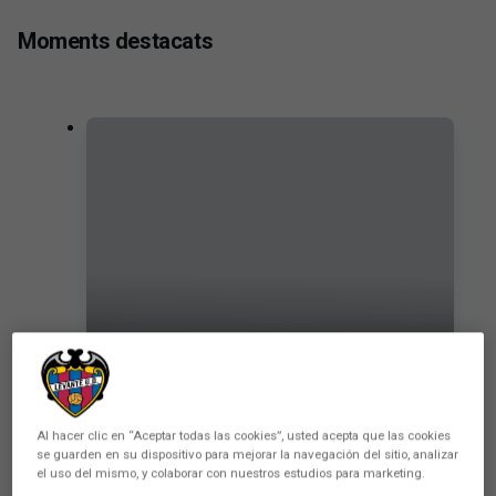
Moments destacats
Elgezabal: "Malgrat les dificultats
de la setmana, hem competit molt
bé"
Al hacer clic en “Aceptar todas las cookies”, usted acepta que las cookies
se guarden en su dispositivo para mejorar la navegación del sitio, analizar
PRIMER EQUIP
el uso del mismo, y colaborar con nuestros estudios para marketing.