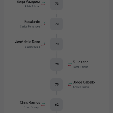
Borja Vazquez
73
’
Rubén Sobrino
Escalante
73
’
Carlos Fernández
José de la Rosa
73
’
Rubén Alcaraz
S. Lozano
70
’
Roger Brugué
Jorge Cabello
70
’
Andres Garcia
Chris Ramos
62
’
Brian Ocampo