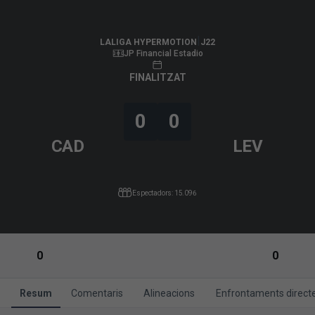
LALIGA HYPERMOTION
|
J22
|
Levante UD
-
Cádiz CF
|
LALIGA HYPERMOTION
J22
JP Financial Estadio
FINALITZAT
0
0
CAD
LEV
Espectadors: 15.096
0
0
Resum
Comentaris
Alineacions
Enfrontaments direct