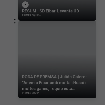
RESUM | SD Eibar-Levante UD
PRIMER EQUIP
RODA DE PREMSA | Julián Calero:
“Anem a Eibar amb molta il·lusió i
moltes ganes, l'equip està
PRIMER EQUIP
competint bé"