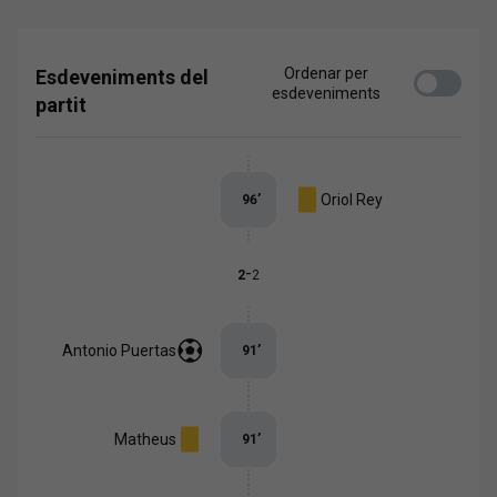
Ordenar per
Esdeveniments del
esdeveniments
partit
Oriol Rey
96
’
-
2
2
Antonio Puertas
91
’
Matheus
91
’