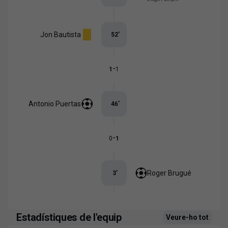
Jon Bautista
52
’
-
1
1
Antonio Puertas
46
’
-
0
1
Roger Brugué
3
’
Estadístiques de l'equip
Veure-ho tot