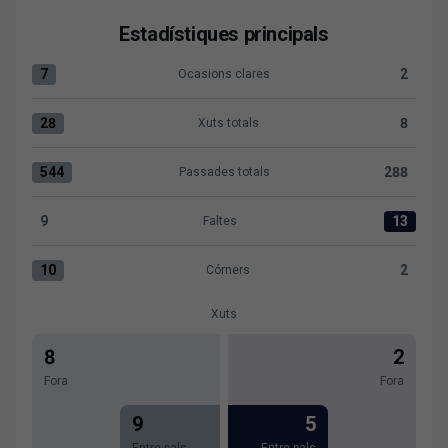
Estadístiques principals
7
2
Ocasions clares
Ocasions clares:SD Eibar 7 versus Levante UD 2
28
8
Xuts totals
Xuts totals:SD Eibar 28 versus Levante UD 8
544
288
Passades totals
Passades totals:SD Eibar 544 versus Levante UD 288
9
13
Faltes
Faltes:SD Eibar 9 versus Levante UD 13
10
2
Córners
Córners:SD Eibar 10 versus Levante UD 2
Xuts
8
2
Fora
Fora
9
5