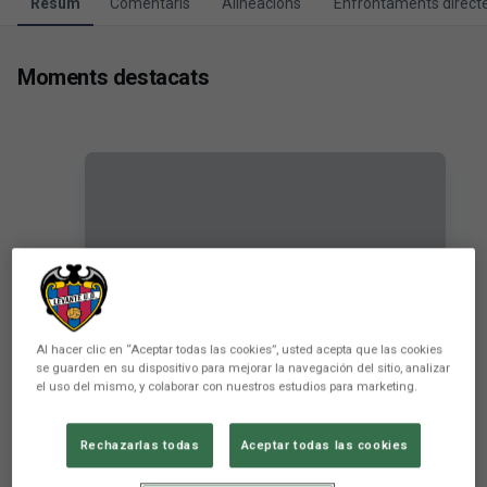
Resum
Comentaris
Alineacions
Enfrontaments direct
Moments destacats
Al hacer clic en “Aceptar todas las cookies”, usted acepta que las cookies
Iván Romero: "Estic molt content de
se guarden en su dispositivo para mejorar la navegación del sitio, analizar
poder ajudar a l'equip. Espere que
el uso del mismo, y colaborar con nuestros estudios para marketing.
PRIMER EQUIP
siga el primer gol de molts”
Rechazarlas todas
Aceptar todas las cookies