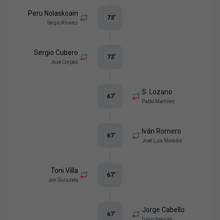
Peru Nolaskoain
73
’
Sergio Álvarez
Sergio Cubero
73
’
José Corpas
S. Lozano
67
’
Pablo Martínez
Iván Romero
67
’
José Luis Morales
Toni Villa
67
’
Jon Guruzeta
Jorge Cabello
67
’
Diego Pampín