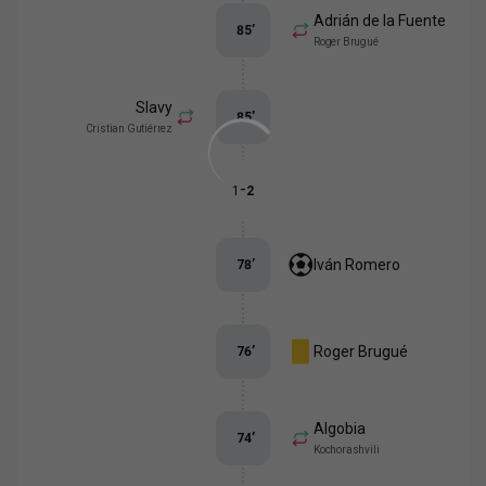
Adrián de la Fuente
85
’
Roger Brugué
Slavy
85
’
Cristian Gutiérrez
-
1
2
Iván Romero
78
’
Roger Brugué
76
’
Algobia
74
’
Kochorashvili