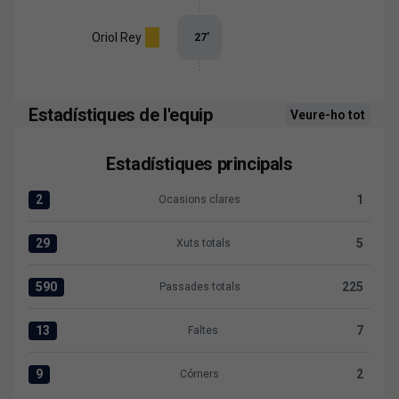
Oriol Rey
27
’
Estadístiques de l'equip
Veure-ho tot
Estadístiques principals
2
1
Ocasions clares
Ocasions clares:Levante UD 2 versus CD Eldense 1
29
5
Xuts totals
Xuts totals:Levante UD 29 versus CD Eldense 5
590
225
Passades totals
Passades totals:Levante UD 590 versus CD Eldense 225
13
7
Faltes
Faltes:Levante UD 13 versus CD Eldense 7
9
2
Córners
Córners:Levante UD 9 versus CD Eldense 2