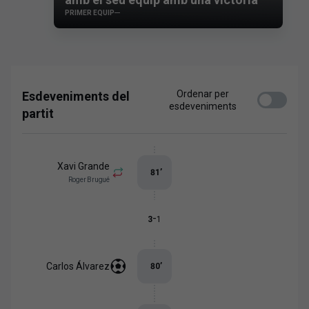
PRIMER EQUIP
Ordenar per
Esdeveniments del
esdeveniments
partit
Xavi Grande
81
’
Roger Brugué
-
3
1
Carlos Álvarez
80
’