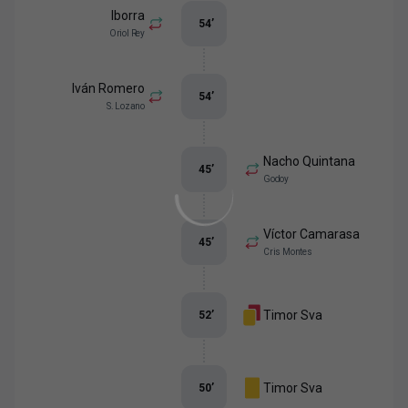
Iborra
54
’
Oriol Rey
Iván Romero
54
’
S. Lozano
Nacho Quintana
45
’
Godoy
Víctor Camarasa
45
’
Cris Montes
Timor Sva
52
’
Timor Sva
50
’