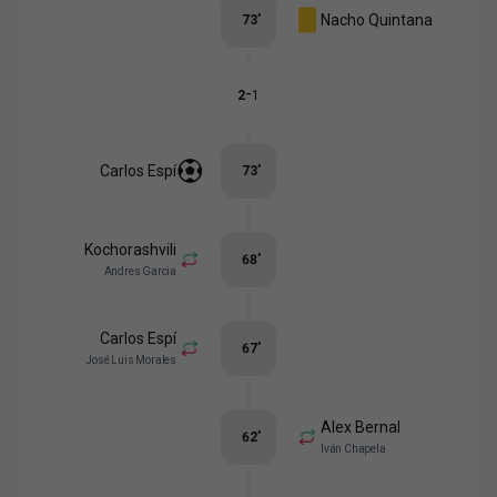
Nacho Quintana
73
’
-
2
1
Carlos Espí
73
’
Kochorashvili
68
’
Andres Garcia
Carlos Espí
67
’
José Luis Morales
Alex Bernal
62
’
Iván Chapela