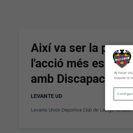
Skip to main content
Així va ser la prese
l'acció més especia
Al hacer cli
amb Discapacitat
mejorar la n
Configur
LEVANTE UD
Levante Unión Deportiva Club de LaLiga fundado 