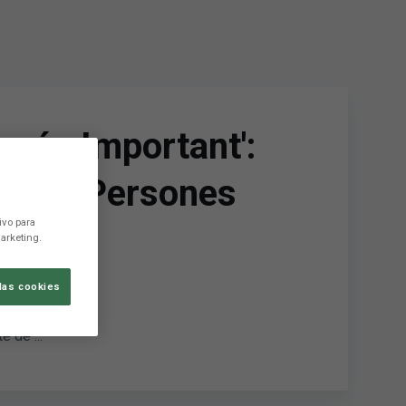
t més Important':
de les Persones
ivo para
arketing.
las cookies
 de ...