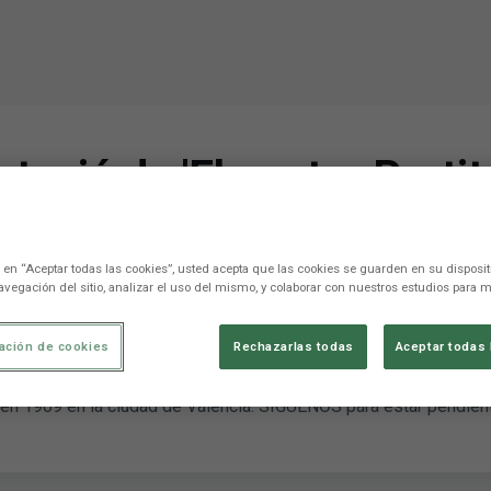
ntació de 'El nostre Parti
l del Levante UD pel Dia 
c en “Aceptar todas las cookies”, usted acepta que las cookies se guarden en su disposit
avegación del sitio, analizar el uso del mismo, y colaborar con nuestros estudios para m
ación de cookies
Rechazarlas todas
Aceptar todas 
en 1909 en la ciudad de Valencia. SÍGUENOS para estar pendiente