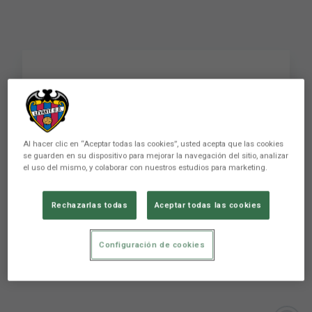
Julián Calero: “El
Levante UD serà un
equip recognoscible i
Al hacer clic en “Aceptar todas las cookies”, usted acepta que las cookies
se guarden en su dispositivo para mejorar la navegación del sitio, analizar
interessant que donarà
el uso del mismo, y colaborar con nuestros estudios para marketing.
molt de què parlar”
Rechazarlas todas
Aceptar todas las cookies
PRIMER EQUIP
Configuración de cookies