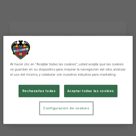
Pablo Martínez: “Ha
sigut un partit molt
emocional per tot el
Al hacer clic en “Aceptar todas las cookies”, usted acepta que las cookies
que ha passat, volíem
se guarden en su dispositivo para mejorar la navegación del sitio, analizar
el uso del mismo, y colaborar con nuestros estudios para marketing.
brindar-los una
Rechazarlas todas
Aceptar todas las cookies
victòria”
PRIMER EQUIP
Configuración de cookies