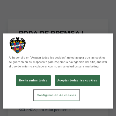
RODA DE PREMSA |
Felipe Miñambres:
"Hem d'acceptar els
Al hacer clic en “Aceptar todas las cookies”, usted acepta que las cookies
reptes que ens venen
se guarden en su dispositivo para mejorar la navegación del sitio, analizar
el uso del mismo, y colaborar con nuestros estudios para marketing.
per a lluitar-los i
esforçar-nos al màxim"
Rechazarlas todas
Aceptar todas las cookies
Configuración de cookies
Levante Unión Deportiva Club de LaLiga
fundado en 1909 en la ciudad de Valencia.
SÍGUENOS para estar pendiente de ...