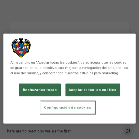
Roda de premsa de
Julián Calero després
de l'encontre Girona
Al hacer clic en “Aceptar todas las cookies”, usted acepta que las cookies
se guarden en su dispositivo para mejorar la navegación del sitio, analizar
FC-Levante UD
el uso del mismo, y colaborar con nuestros estudios para marketing.
PRIMER EQUIP
Rechazarlas todas
Aceptar todas las cookies
Configuración de cookies
There are no reactions yet. Be the first!