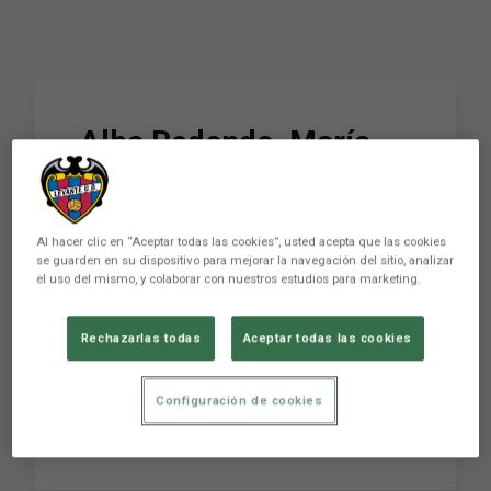
Alba Redondo, María
Méndez y Silvia Lloris
FIRMAN AUTÓGRAFOS
Al hacer clic en “Aceptar todas las cookies”, usted acepta que las cookies
en la previa del
se guarden en su dispositivo para mejorar la navegación del sitio, analizar
el uso del mismo, y colaborar con nuestros estudios para marketing.
#DerbiTeika
Rechazarlas todas
Aceptar todas las cookies
Levante Unión Deportiva Club de LaLiga
Configuración de cookies
fundado en 1909 en la ciudad de Valencia.
SÍGUENOS para estar pendiente de ...