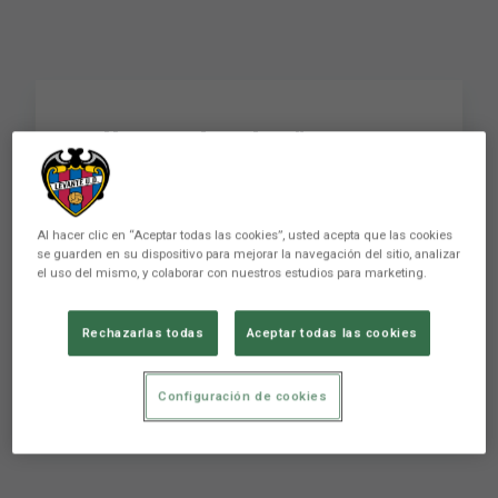
Alba Redondo: "Voy a
darlo todo por el
Levante UD, hasta que
Al hacer clic en “Aceptar todas las cookies”, usted acepta que las cookies
reviente"
se guarden en su dispositivo para mejorar la navegación del sitio, analizar
el uso del mismo, y colaborar con nuestros estudios para marketing.
Rechazarlas todas
Aceptar todas las cookies
Alba Redondo: "Voy a darlo todo por el Levante
UD, hasta que reviente"
Configuración de cookies