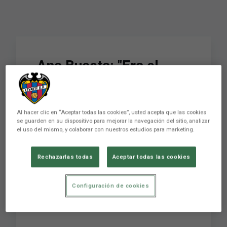
Ana Buceta: "Era el
momento que tanto
llevaba esperando y por
Al hacer clic en “Aceptar todas las cookies”, usted acepta que las cookies
fin ha llegado"
se guarden en su dispositivo para mejorar la navegación del sitio, analizar
el uso del mismo, y colaborar con nuestros estudios para marketing.
Rechazarlas todas
Aceptar todas las cookies
Ana Buceta regresó a los terrenos de juego el
pasado domingo en el encuentro que disputó el
Levante UD Femenino en el Miniestadi ante el FC
Configuración de cookies
Barcelona tras superar una larga lesión de
rodilla.