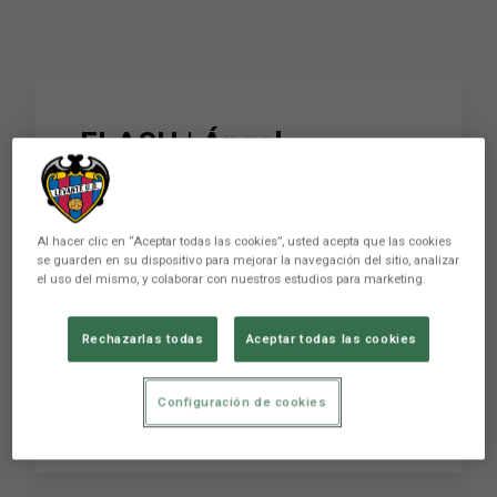
FLASH | Ángel
Villacampa: “Hemos
intentado con todo
Al hacer clic en “Aceptar todas las cookies”, usted acepta que las cookies
conseguir los tres
se guarden en su dispositivo para mejorar la navegación del sitio, analizar
el uso del mismo, y colaborar con nuestros estudios para marketing.
puntos”
Rechazarlas todas
Aceptar todas las cookies
FLASH | Ángel Villacampa: “Hemos intentado
Configuración de cookies
con todo conseguir los tres puntos”