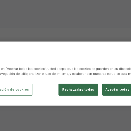
ada ha sido muy especial,
minuto uno”
c en “Aceptar todas las cookies”, usted acepta que las cookies se guarden en su disposit
avegación del sitio, analizar el uso del mismo, y colaborar con nuestros estudios para m
ación de cookies
Rechazarlas todas
Aceptar todas 