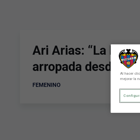
Skip to main content
Ari Arias: “La lleg
arropada desde el 
Al hacer cli
mejorar la n
FEMENINO
Configur