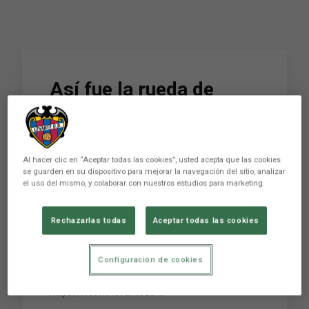
Así fue la rueda de
prensa de Sánchez Vera
y Alharilla previa al
encuentro ante el
Al hacer clic en “Aceptar todas las cookies”, usted acepta que las cookies
se guarden en su dispositivo para mejorar la navegación del sitio, analizar
Madrid CFF
el uso del mismo, y colaborar con nuestros estudios para marketing.
Rechazarlas todas
Aceptar todas las cookies
FEMENINO
SÍGUENOS para estar pendiente de TODO:
Configuración de cookies
Instagram:
https://www.instagram.com/levanteud/ Twitter:
https://x.com/levanteud ...