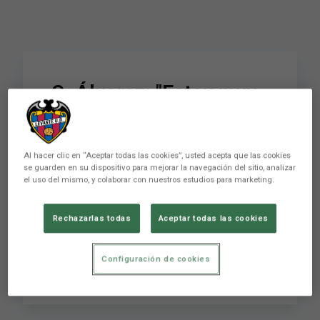
C. Álvarez: "Estoy muy
feliz, meter un gol con
esta camiseta es muy
Al hacer clic en “Aceptar todas las cookies”, usted acepta que las cookies
bonito"
se guarden en su dispositivo para mejorar la navegación del sitio, analizar
el uso del mismo, y colaborar con nuestros estudios para marketing.
PRIMER EQUIPO
Rechazarlas todas
Aceptar todas las cookies
Levante Unión Deportiva Club de LaLiga
fundado en 1909 en la ciudad de Valencia.
Configuración de cookies
SÍGUENOS para estar pendiente de ...