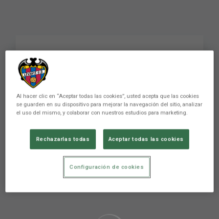
Como va C. Álvarez 🪄
#LALIGAHighlights
#MirandésLevante 🔛
Al hacer clic en “Aceptar todas las cookies”, usted acepta que las cookies
se guarden en su dispositivo para mejorar la navegación del sitio, analizar
el uso del mismo, y colaborar con nuestros estudios para marketing.
Rechazarlas todas
Aceptar todas las cookies
Configuración de cookies
Aún no hay reacciones. ¡Sé el primero!