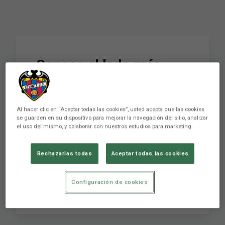
Conoce el lado más
humano de Borja
Mayoral y David
Al hacer clic en “Aceptar todas las cookies”, usted acepta que las cookies
Casinos. Dos cracks
se guarden en su dispositivo para mejorar la navegación del sitio, analizar
el uso del mismo, y colaborar con nuestros estudios para marketing.
unidos por la diabetes
Rechazarlas todas
Aceptar todas las cookies
Conoce el lado más humano de Borja Mayoral y
Configuración de cookies
David Casinos. Dos cracks unidos por la diabetes